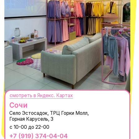
смотреть в Яндекс.Картах
Москва
ТРК «Европолис Ростокино»
ул. Проспект Мира, 211 к2
с 10-00 до 22-00
+7 (932) 602-41-15
СЕКРЕТНЫЕ ПРОМОКОДЫ, ПРИГЛАШЕНИЯ
НА МЕРОПРИЯТИЯ И АНОНСЫ НОВИНОК
РАНЬШЕ ВСЕХ
ПОДПИСАТЬСЯ
Нажимая "Подписаться", вы соглашаетесь с
Политикой обработки
персональных данных
и
Согласием на рассылку электронных
сообщений
@MACROCOSM_STORE