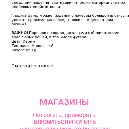
следствии ношения (скатывания и трения материала) из-за
особенных свойств ткани.
Потрогать, примерить,
ВЛЮБИТЬСЯ И КУПИТЬ
Гладить футер можно, изделия с начесом большой плотности
наш бренд вы можете по адресу
утюжат в режиме «хлопок», а тонкие – в деликатном
режиме.
ВАЖНО!
Порошок с хлорсодержащими отбеливателями-
враг любых вещей, в том числе футера.
Цвет: Серый
Тип ткани: Утеплённый
Weight: 850 g
Смотрите также