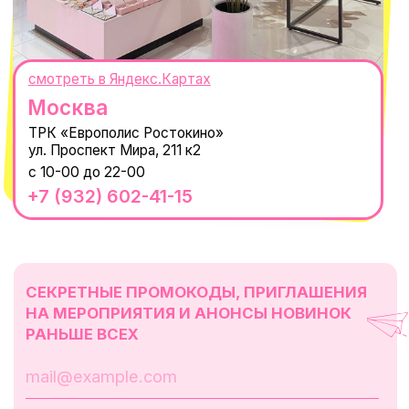
Оферта
ИП Проворный Алексей Алексеевич
ИНН 667114098580
ОГРНИП 320665800076581
© 2021-2025 Macrocosm ®