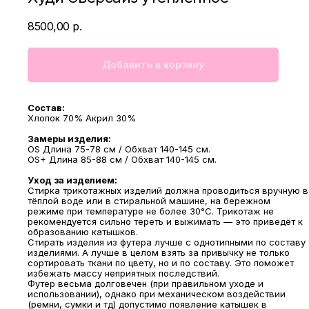
8500,00
р.
Добавить в корзину
Состав:
Хлопок 70% Акрил 30%
Замеры изделия:
OS Длина 75-78 см / Обхват 140-145 см.
OS+ Длина 85-88 см / Обхват 140-145 см.
Уход за изделием:
Стирка трикотажных изделий должна проводиться вручную в
тёплой воде или в стиральной машине, на бережном
режиме при температуре не более 30°С. Трикотаж не
рекомендуется сильно тереть и выжимать — это приведёт к
образованию катышков.
Стирать изделия из футера лучше с однотипными по составу
изделиями. А лучше в целом взять за привычку не только
сортировать ткани по цвету, но и по составу. Это поможет
избежать массу неприятных последствий.
Футер весьма долговечен (при правильном уходе и
использовании), однако при механическом воздействии
(ремни, сумки и тд) допустимо появление катышек в
МАГАЗИНЫ