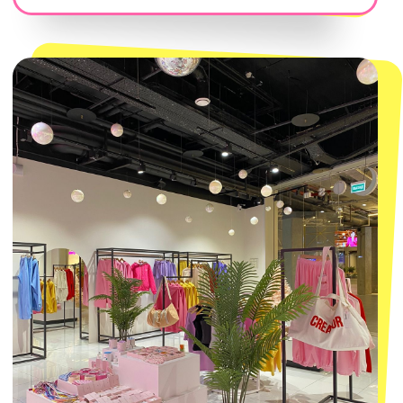
300
'
000+ подписчиков
MACROCOSM
14'000+ подписчиков в нашем Telegram-канале
О КОМПАНИИ
ПОКУПАТЕЛЯМ
Каталог
Доставка и оплата
Новости
Обмен и возврат
Наши проекты
Size guide
Наши путешествия
Оплата долями
Реквизиты
Вакансии
Магазины
КОНТАКТЫ
macrocosm_store@mail.ru
8 800 550-06-92
WhatsApp
Telegram
Политика обработки персональных
данных
Пользовательское соглашение