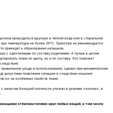
олжна проводиться вручную в тёплой воде или в стиральной
при температуре не более 30°С. Трикотаж не рекомендуется
то приведёт к образованию катышков.
чше с однотипными по составу изделиями. А лучше в целом
ортировать ткани по цвету, но и по составу. Это поможет
оследствий.
 правильном уходе и использовании), однако при механическом
тд) допустимо появление катышек в следствии ношения
а) из-за особенных свойств ткани.
 с начесом большой плотности утюжат в режиме «хлопок», а
.
ржащими отбеливателями-враг любых вещей, в том числе