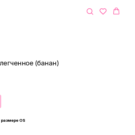
легченное (банан)
 размере OS