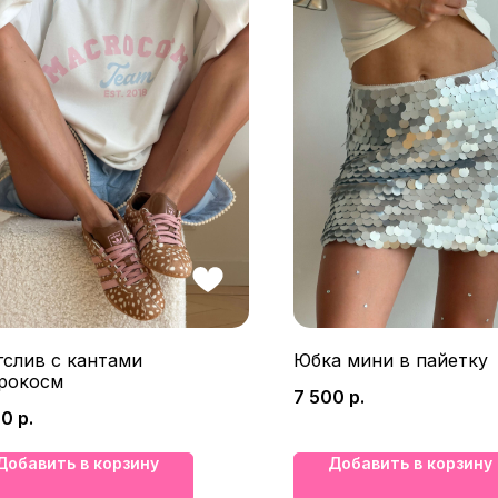
гслив с кантами
Юбка мини в пайетку
рокосм
7 500
р.
00
р.
Добавить в корзину
Добавить в корзину