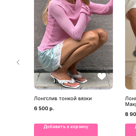
яжками
Лонгслив тонкой вязки
Лон
Мак
6 500
р.
8 9
Добавить в корзину