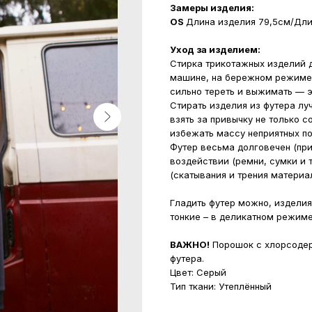
Замеры изделия:
OS
Длина изделия 79,5см/Дли
Уход за изделием:
Стирка трикотажных изделий д
машине, на бережном режиме 
сильно тереть и выжимать — э
Стирать изделия из футера лу
взять за привычку не только с
избежать массу неприятных п
Футер весьма долговечен (при
воздействии (ремни, сумки и 
(скатывания и трения материал
Гладить футер можно, изделия
тонкие – в деликатном режиме
ВАЖНО!
Порошок с хлорсодер
футера.
Цвет: Серый
Тип ткани: Утеплённый