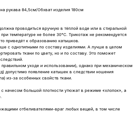
на рукава 84,5см/Обхват изделия 180см
олжна проводиться вручную в тёплой воде или в стиральной
при температуре не более 30°С. Трикотаж не рекомендуется
то приведёт к образованию катышков.
чше с однотипными по составу изделиями. А лучше в целом
ортировать ткани по цвету, но и по составу. Это поможет
оследствий.
 правильном уходе и использовании), однако при механическом
тд) допустимо появление катышек в следствии ношения
а) из-за особенных свойств ткани.
 с начесом большой плотности утюжат в режиме «хлопок», а
.
жащими отбеливателями-враг любых вещей, в том числе