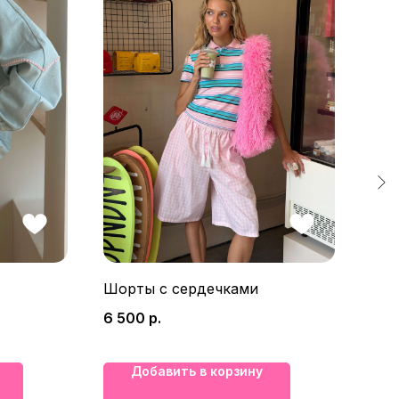
Шорты с сердечками
Брю
6 500
р.
7 9
Добавить в корзину