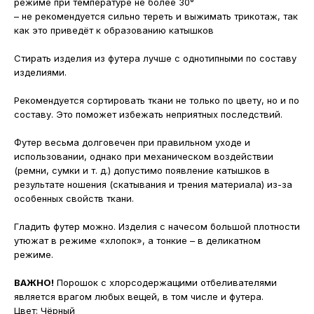
режиме при температуре не более 30°
– не рекомендуется сильно тереть и выжимать трикотаж, так
как это приведёт к образованию катышков
Стирать изделия из футера лучше с однотипными по составу
изделиями.
Рекомендуется сортировать ткани не только по цвету, но и по
составу. Это поможет избежать неприятных последствий.
Футер весьма долговечен при правильном уходе и
использовании, однако при механическом воздействии
(ремни, сумки и т. д.) допустимо появление катышков в
результате ношения (скатывания и трения материала) из-за
особенных свойств ткани.
Гладить футер можно. Изделия с начесом большой плотности
утюжат в режиме «хлопок», а тонкие – в деликатном
режиме.
ВАЖНО!
Порошок с хлорсодержащими отбеливателями
является врагом любых вещей, в том числе и футера.
Цвет: Чёрный