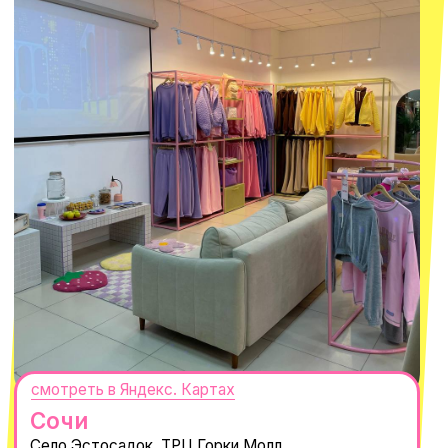
ПОДПИСАТЬСЯ
Нажимая "Подписаться", вы соглашаетесь с
Политикой обработки
персональных данных
и
Согласием на рассылку электронных
сообщений
@MACROCOSM_STORE
300
'
000+ подписчиков
MACROCOSM
14'000+ подписчиков в нашем Telegram-канале
О КОМПАНИИ
ПОКУПАТЕЛЯМ
Каталог
Доставка и оплата
Новости
Обмен и возврат
Наши проекты
Size guide
Наши путешествия
Оплата долями
Реквизиты
Вакансии
Магазины
КОНТАКТЫ