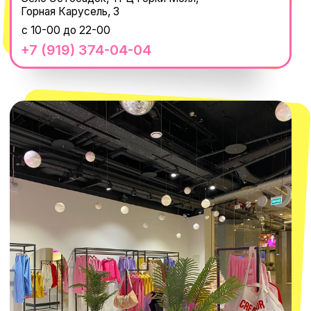
macrocosm_store@mail.ru
8 800 550-06-92
WhatsApp
Telegram
Политика обработки персональных
данных
Пользовательское соглашение
Оферта
ИП Проворный Алексей Алексеевич
ИНН 667114098580
ОГРНИП 320665800076581
© 2021-2025 Macrocosm ®