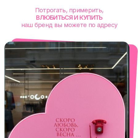
смотреть в Яндекс. Картах
Сочи
Село Эстосадок, ТРЦ Горки Молл,
Горная Карусель, 3
с 10-00 до 22-00
+7 (919) 374-04-04