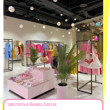
ИП Проворный Алексей Алексеевич
ИНН 667114098580
ОГРНИП 320665800076581
© 2021-2025 Macrocosm ®