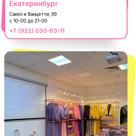
смотреть в Яндекс.Картах
Москва
ТРК «Европолис Ростокино»
ул. Проспект Мира, 211 к2
с 10-00 до 22-00
+7 (932) 602-41-15
СЕКРЕТНЫЕ ПРОМОКОДЫ, ПРИГЛАШЕНИЯ
НА МЕРОПРИЯТИЯ И АНОНСЫ НОВИНОК
РАНЬШЕ ВСЕХ
ПОДПИСАТЬСЯ
Нажимая "Подписаться", вы соглашаетесь с
Политикой обработки
персональных данных
и
Согласием на рассылку электронных
сообщений
@MACROCOSM_STORE
300
'
000+ подписчиков