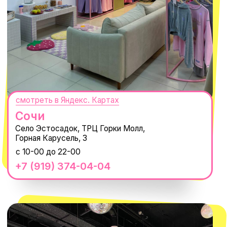
MACROCOSM
14'000+ подписчиков в нашем Telegram-канале
О КОМПАНИИ
ПОКУПАТЕЛЯМ
Каталог
Доставка и оплата
Новости
Обмен и возврат
Наши проекты
Size guide
Наши путешествия
Оплата долями
Реквизиты
Вакансии
Магазины
КОНТАКТЫ
macrocosm_store@mail.ru
8 800 550-06-92
WhatsApp
Telegram
Политика обработки персональных
данных
Пользовательское соглашение
Оферта