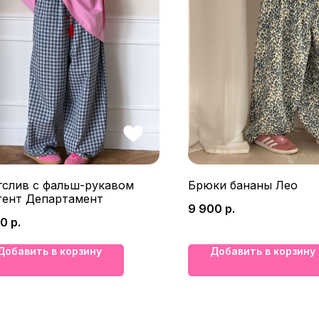
гслив с фальш-рукавом
Брюки бананы Лео
тент Департамент
9 900
р.
00
р.
Добавить в корзину
Добавить в корзину