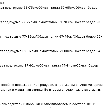
лья:
ат под грудью 68-75см/Обхват талии 59-65см/Обхват бедер
т под грудью 72-77см/Обхват талии 61-70 см/Обхват бедер 90-
т под грудью 77-82см/Обхват талии 67-74см/Обхват бедер 92-
ат под грудью 82-87см/Обхват талии 71-80см/Обхват бедер 94-
ват под грудью 87-92см/Обхват талии 74-84см/Обхват бедер
оторой не превышает 40 градусов. В противном случае материал
ная, так и машинная стирка. Во втором случае нужно выставить
новыводители и порошки с отбеливателем в составе. Вещи