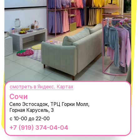
@MACROCOSM_STORE
300
'
000+ подписчиков
MACROCOSM
14'000+ подписчиков в нашем Telegram-канале
О КОМПАНИИ
ПОКУПАТЕЛЯМ
Каталог
Доставка и оплата
Новости
Обмен и возврат
Наши проекты
Size guide
Наши путешествия
Оплата долями
Реквизиты
Вакансии
Магазины
КОНТАКТЫ
macrocosm_store@mail.ru
8 800 550-06-92
WhatsApp
Telegram