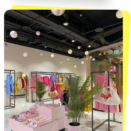
Политика обработки персональных
данных
Пользовательское соглашение
Оферта
ИП Проворный Алексей Алексеевич
ИНН 667114098580
ОГРНИП 320665800076581
© 2021-2025 Macrocosm ®