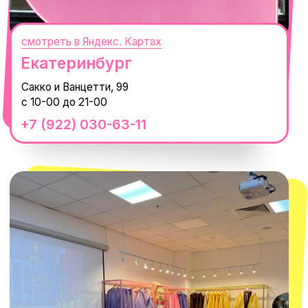
смотреть в Яндекс.Картах
Москва
ТРК «Европолис Ростокино»
ул. Проспект Мира, 211 к2
с 10-00 до 22-00
+7 (932) 602-41-15
СЕКРЕТНЫЕ ПРОМОКОДЫ, ПРИГЛАШЕНИЯ
НА МЕРОПРИЯТИЯ И АНОНСЫ НОВИНОК
РАНЬШЕ ВСЕХ
ПОДПИСАТЬСЯ
Нажимая "Подписаться", вы соглашаетесь с
Политикой обработки
персональных данных
и
Согласием на рассылку электронных
сообщений