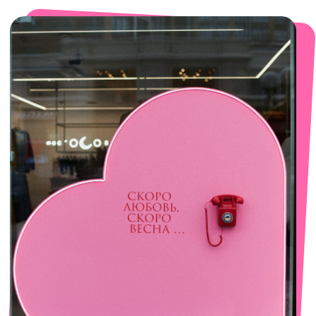
смотреть в Яндекс. Картах
Сочи
Село Эстосадок, ТРЦ Горки Молл,
Горная Карусель, 3
с 10-00 до 22-00
+7 (919) 374-04-04