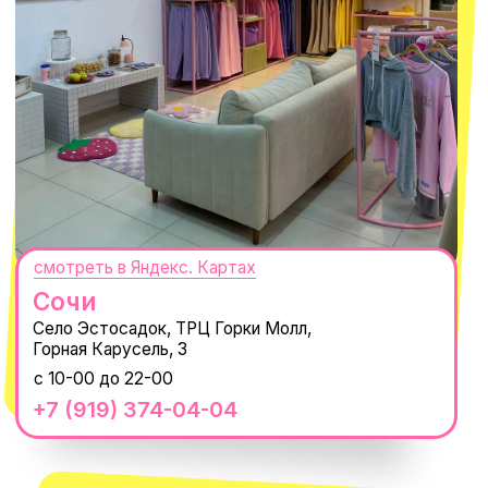
ПОДПИСАТЬСЯ
Нажимая "Подписаться", вы соглашаетесь с
Политикой обработки
персональных данных
и
Согласием на рассылку электронных
сообщений
@MACROCOSM_STORE
300
'
000+ подписчиков
MACROCOSM
14'000+ подписчиков в нашем Telegram-канале
О КОМПАНИИ
ПОКУПАТЕЛЯМ
Каталог
Доставка и оплата
Новости
Обмен и возврат
Наши проекты
Size guide
Наши путешествия
Оплата долями
Реквизиты
Вакансии
Магазины