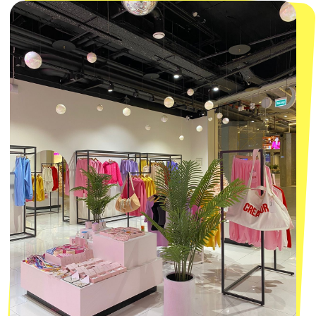
КОНТАКТЫ
macrocosm_store@mail.ru
8 800 550-06-92
WhatsApp
Telegram
Политика обработки персональных
данных
Пользовательское соглашение
Оферта
ИП Проворный Алексей Алексеевич
ИНН 667114098580
ОГРНИП 320665800076581
© 2021-2025 Macrocosm ®