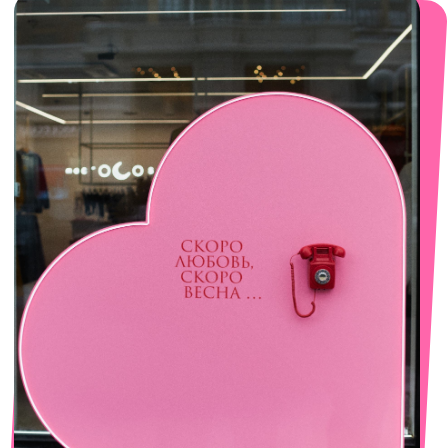
смотреть в Яндекс. Картах
Сочи
Село Эстосадок, ТРЦ Горки Молл,
Горная Карусель, 3
с 10-00 до 22-00
+7 (919) 374-04-04