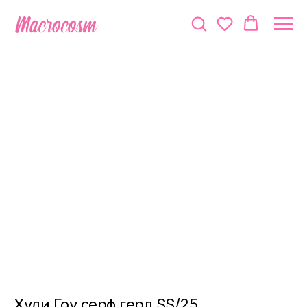
Худи Гоу серф герл SS/25