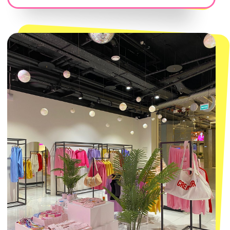
300
'
000+ подписчиков
MACROCOSM
14'000+ подписчиков в нашем Telegram-канале
О КОМПАНИИ
ПОКУПАТЕЛЯМ
Каталог
Доставка и оплата
Новости
Обмен и возврат
Наши проекты
Size guide
Наши путешествия
Оплата долями
Реквизиты
Вакансии
Магазины
КОНТАКТЫ
macrocosm_store@mail.ru
8 800 550-06-92
WhatsApp
Telegram
Политика обработки персональных
данных
Пользовательское соглашение