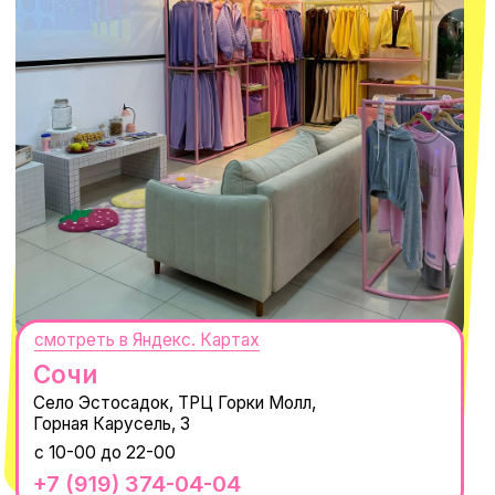
смотреть в Яндекс.Картах
Москва
ТРК «Европолис Ростокино»
ул. Проспект Мира, 211 к2
с 10-00 до 22-00
+7 (932) 602-41-15
СЕКРЕТНЫЕ ПРОМОКОДЫ, ПРИГЛАШЕНИЯ
НА МЕРОПРИЯТИЯ И АНОНСЫ НОВИНОК
РАНЬШЕ ВСЕХ
ПОДПИСАТЬСЯ
Нажимая "Подписаться", вы соглашаетесь с
Политикой обработки
персональных данных
и
Согласием на рассылку электронных
сообщений
@MACROCOSM_STORE