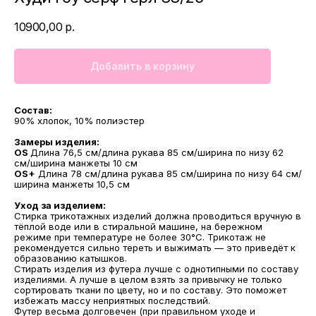
10900,00
р.
Добавить в корзину
Состав:
90% хлопок, 10% полиэстер
Замеры изделия:
OS
Длина 76,5 см/длина рукава 85 см/ширина по низу 62
см/ширина манжеты 10 см
OS+
Длина 78 см/длина рукава 85 см/ширина по низу 64 см/
ширина манжеты 10,5 см
Уход за изделием:
Стирка трикотажных изделий должна проводиться вручную в
тёплой воде или в стиральной машине, на бережном
режиме при температуре не более 30°С. Трикотаж не
рекомендуется сильно тереть и выжимать — это приведёт к
образованию катышков.
Стирать изделия из футера лучше с однотипными по составу
изделиями. А лучше в целом взять за привычку не только
сортировать ткани по цвету, но и по составу. Это поможет
избежать массу неприятных последствий.
Футер весьма долговечен (при правильном уходе и
МАГАЗИНЫ