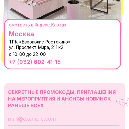
Оферта
ИП Проворный Алексей Алексеевич
ИНН 667114098580
ОГРНИП 320665800076581
© 2021-2025 Macrocosm ®