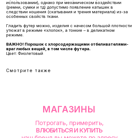
использовании), однако при механическом воздействии
(ремни, сумки и тд) допустимо появление катышек в
Потрогать, примерить,
следствии ношения (скатывания и трения материала) из-за
ВЛЮБИТЬСЯ И КУПИТЬ
особенных свойств ткани.
наш бренд вы можете по адресу
Гладить футер можно, изделия с начесом большой плотности
утюжат в режиме «хлопок», а тонкие – в деликатном
режиме.
ВАЖНО! Порошок с хлорсодержащими отбеливателями-
враг любых вещей, в том числе футера.
Цвет: Фиолетовый
Смотрите также