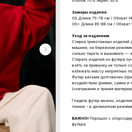
Хлопок 70% Акрил 30%
Замеры изделия:
OS Длина 75-78 см / Обхват 1
OS+ Длина 85-88 см / Обхват 1
Уход за изделием:
Стирка трикотажных изделий д
машине, на бережном режиме 
сильно тереть и выжимать — 
Стирать изделия из футера лу
взять за привычку не только с
избежать массу неприятных п
Футер весьма долговечен (при
воздействии (ремни, сумки и 
(скатывания и трения материа
Гладить футер можно, изделия
тонкие – в деликатном режим
ВАЖНО!
Порошок с хлорсодер
футера.