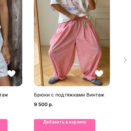
таж
Брюки с подтяжками Винтаж
Худ
рю
9 500
р.
8 5
Добавить в корзину