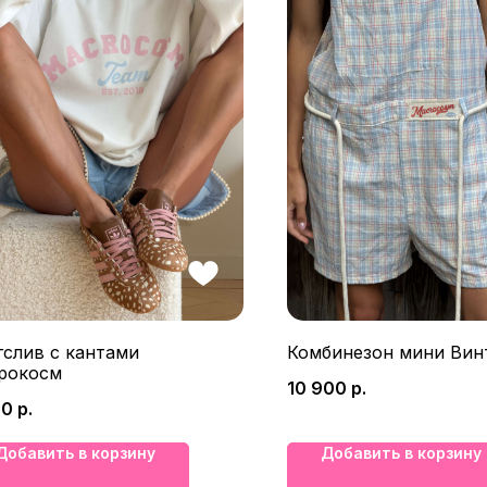
гслив с кантами
Комбинезон мини Вин
рокосм
10 900
р.
00
р.
Добавить в корзину
Добавить в корзину