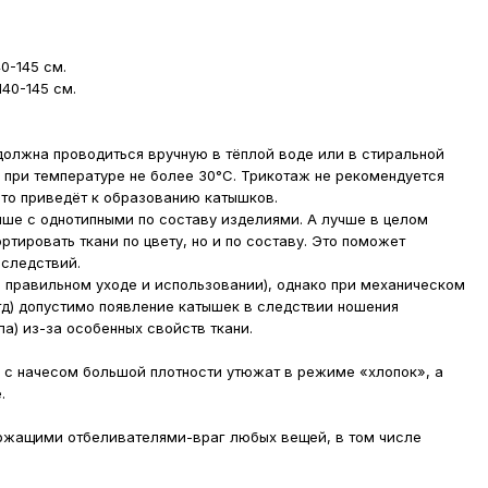
40-145 см.
40-145 см.
олжна проводиться вручную в тёплой воде или в стиральной
при температуре не более 30°С. Трикотаж не рекомендуется
это приведёт к образованию катышков.
чше с однотипными по составу изделиями. А лучше в целом
ортировать ткани по цвету, но и по составу. Это поможет
оследствий.
 правильном уходе и использовании), однако при механическом
тд) допустимо появление катышек в следствии ношения
ла) из-за особенных свойств ткани.
 с начесом большой плотности утюжат в режиме «хлопок», а
е.
жащими отбеливателями-враг любых вещей, в том числе