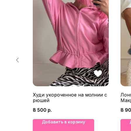
Худи укороченное на молнии с
Лон
рюшей
Мак
8 500
р.
8 9
Добавить в корзину