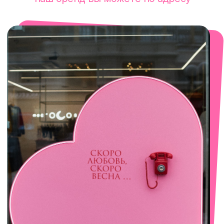
смотреть в Яндекс. Картах
Сочи
Село Эстосадок, ТРЦ Горки Молл,
Горная Карусель, 3
с 10-00 до 22-00
+7 (919) 374-04-04