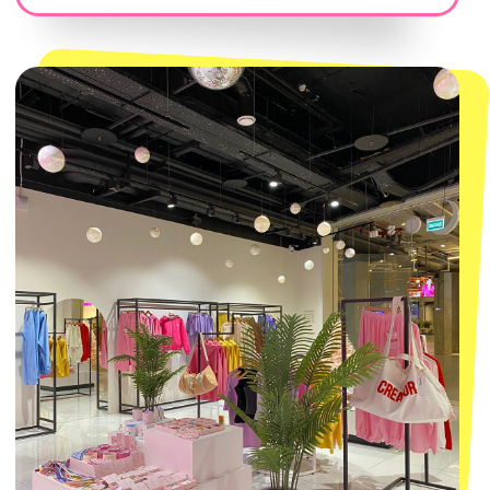
Магазины
КОНТАКТЫ
macrocosm_store@mail.ru
8 800 550-06-92
WhatsApp
Telegram
Политика обработки персональных
данных
Пользовательское соглашение
Оферта
ИП Проворный Алексей Алексеевич
ИНН 667114098580
ОГРНИП 320665800076581
© 2021-2025 Macrocosm ®