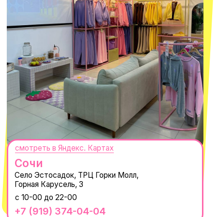
РАНЬШЕ ВСЕХ
ПОДПИСАТЬСЯ
Нажимая "Подписаться", вы соглашаетесь с
Политикой обработки
персональных данных
и
Согласием на рассылку электронных
сообщений
@MACROCOSM_STORE
300
'
000+ подписчиков
MACROCOSM
14'000+ подписчиков в нашем Telegram-канале
О КОМПАНИИ
ПОКУПАТЕЛЯМ
Каталог
Доставка и оплата
Новости
Обмен и возврат
Наши проекты
Size guide
Наши путешествия
Оплата долями
Реквизиты
Вакансии