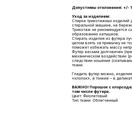
Допустимы отклонения: +/- 1
Уход за изделием:
Стирка трикотажных изделий 
стиральной машине, на береж
Трикотаж не рекомендуется си
образованию катышков.
Стирать изделия из футера лу
целом взять за привычку не то
поможет избежать массу непр
Футер весьма долговечен (при
механическом воздействии (ре
следствии ношения (скатывани
ткани.
Гладить футер можно, издели
«хлопок», а тонкие – в делик
ВАЖНО! Порошок с хлорсоде
том числе футера.
Цвет: Фиолетовый
Тип ткани: Облегченный