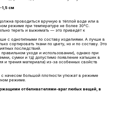
-1,5 см
должна проводиться вручную в тёплой воде или в
ном режиме при температуре не более 30°С.
льно тереть и выжимать — это приведёт к
чше с однотипными по составу изделиями. А лучше в
лько сортировать ткани по цвету, но и по составу. Это
иятных последствий.
 правильном уходе и использовании), однако при
мни, сумки и тд) допустимо появление катышек в
я и трения материала) из-за особенных свойств
я с начесом большой плотности утюжат в режиме
атном режиме.
ржащими отбеливателями-враг любых вещей, в