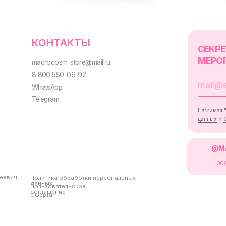
Нажимая "Подписаться", вы сог
данных
и
Согласием на рассыл
@MACROCOSM_STO
300
'
000+ подписчико
Политика обработки персональных
данных
Пользовательское
соглашение
Оферта