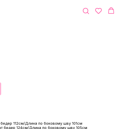
 бедер 112см/Длина по боковому шву 101см
ат бедер 124см/Длина по боковому шву 105см