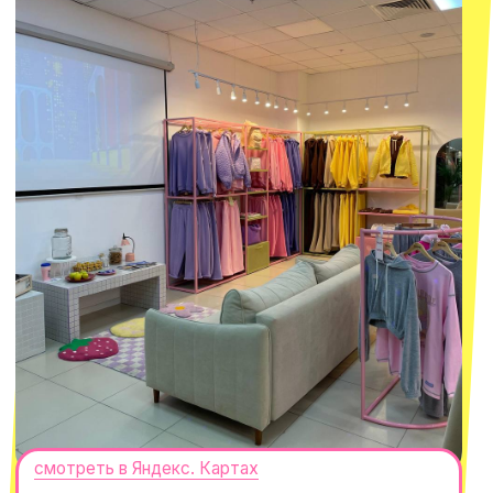
СЕКРЕТНЫЕ ПРОМОКОДЫ, ПРИГЛАШЕНИЯ
НА МЕРОПРИЯТИЯ И АНОНСЫ НОВИНОК
РАНЬШЕ ВСЕХ
ПОДПИСАТЬСЯ
Нажимая "Подписаться", вы соглашаетесь с
Политикой обработки
персональных данных
и
Согласием на рассылку электронных
сообщений
@MACROCOSM_STORE
300
'
000+ подписчиков
MACROCOSM
14'000+ подписчиков в нашем Telegram-канале
О КОМПАНИИ
ПОКУПАТЕЛЯМ
Каталог
Доставка и оплата
Новости
Обмен и возврат