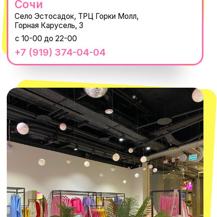
Наши проекты
Size guide
Наши путешествия
Оплата долями
Реквизиты
Вакансии
Магазины
КОНТАКТЫ
macrocosm_store@mail.ru
8 800 550-06-92
WhatsApp
Telegram
Политика обработки персональных
данных
Пользовательское соглашение
Оферта
ИП Проворный Алексей Алексеевич
ИНН 667114098580
ОГРНИП 320665800076581
© 2021-2025 Macrocosm ®