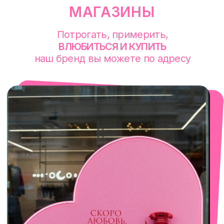
смотреть в Яндекс. Картах
Сочи
Село Эстосадок, ТРЦ Горки Молл,
Горная Карусель, 3
с 10-00 до 22-00
+7 (919) 374-04-04