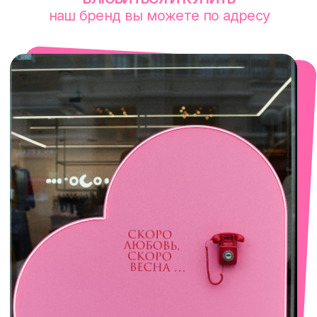
смотреть в Яндекс. Картах
Сочи
Село Эстосадок, ТРЦ Горки Молл,
Горная Карусель, 3
с 10-00 до 22-00
+7 (919) 374-04-04