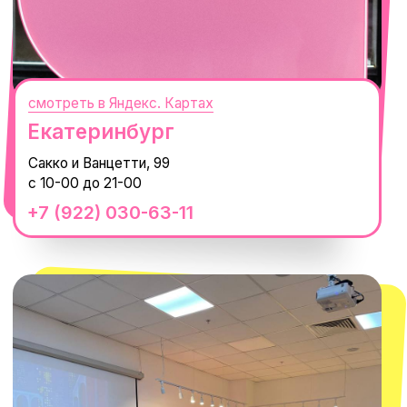
смотреть в Яндекс.Картах
Москва
ТРК «Европолис Ростокино»
ул. Проспект Мира, 211 к2
с 10-00 до 22-00
+7 (932) 602-41-15
СЕКРЕТНЫЕ ПРОМОКОДЫ, ПРИГЛАШЕНИЯ
НА МЕРОПРИЯТИЯ И АНОНСЫ НОВИНОК
РАНЬШЕ ВСЕХ
ПОДПИСАТЬСЯ
Нажимая "Подписаться", вы соглашаетесь с
Политикой обработки