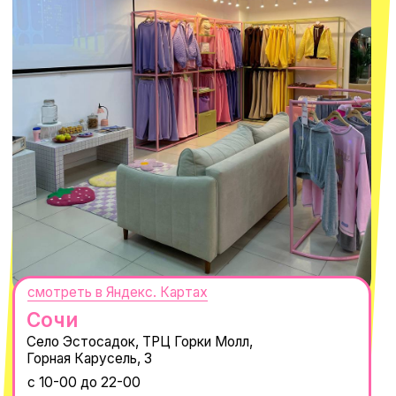
персональных данных
и
Согласием на рассылку электронных
сообщений
@MACROCOSM_STORE
300
'
000+ подписчиков
MACROCOSM
14'000+ подписчиков в нашем Telegram-канале
О КОМПАНИИ
ПОКУПАТЕЛЯМ
Каталог
Доставка и оплата
Новости
Обмен и возврат
Наши проекты
Size guide
Наши путешествия
Оплата долями
Реквизиты
Вакансии
Магазины
КОНТАКТЫ
macrocosm_store@mail.ru
8 800 550-06-92