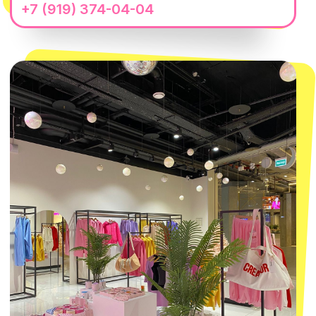
WhatsApp
Telegram
Политика обработки персональных
данных
Пользовательское соглашение
Оферта
ИП Проворный Алексей Алексеевич
ИНН 667114098580
ОГРНИП 320665800076581
© 2021-2025 Macrocosm ®