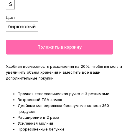
S
Цвет
бирюзовый
Положить в корзину
МАГАЗИНЫ
Удобная возможность расширения на 20%, чтобы вы могли
увеличить объем хранения и вместить все ваши
Потрогать, примерить,
дополнительные покупки
ВЛЮБИТЬСЯ И КУПИТЬ
наш бренд вы можете по адресу
Прочная телескопическая ручка с 3 режимами
Встроенный TSA замок
Двойные маневренные бесшумные колеса 360
градусов
Расширение в 2 раза
Усиленная молния
Прорезиненные бегунки