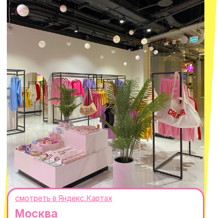
Реквизиты
Вакансии
Магазины
КОНТАКТЫ
macrocosm_store@mail.ru
8 800 550-06-92
WhatsApp
Telegram
Политика обработки персональных
данных
Пользовательское соглашение
Оферта
ИП Проворный Алексей Алексеевич
ИНН 667114098580
ОГРНИП 320665800076581
© 2021-2025 Macrocosm ®