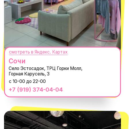
СЕКРЕТНЫЕ ПРОМОКОДЫ, ПРИГЛАШЕНИЯ
НА МЕРОПРИЯТИЯ И АНОНСЫ НОВИНОК
РАНЬШЕ ВСЕХ
ПОДПИСАТЬСЯ
Нажимая "Подписаться", вы соглашаетесь с
Политикой обработки
персональных данных
и
Согласием на рассылку электронных
сообщений
@MACROCOSM_STORE
300
'
000+ подписчиков
MACROCOSM
14'000+ подписчиков в нашем Telegram-
канале
О КОМПАНИИ
ПОКУПАТЕЛЯМ
Каталог
Доставка и оплата
Новости
Обмен и возврат
Наши проекты
Size guide
Наши путешествия
Оплата долями