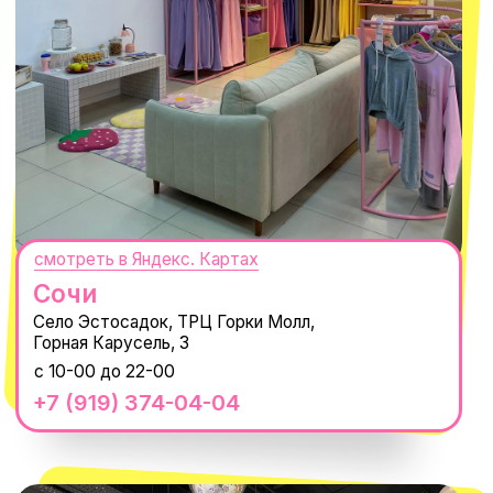
смотреть в Яндекс.Картах
Москва
ТРК «Европолис Ростокино»
ул. Проспект Мира, 211 к2
с 10-00 до 22-00
+7 (932) 602-41-15
СЕКРЕТНЫЕ ПРОМОКОДЫ, ПРИГЛАШЕНИЯ
НА МЕРОПРИЯТИЯ И АНОНСЫ НОВИНОК
РАНЬШЕ ВСЕХ
ПОДПИСАТЬСЯ
Нажимая "Подписаться", вы соглашаетесь с
Политикой обработки