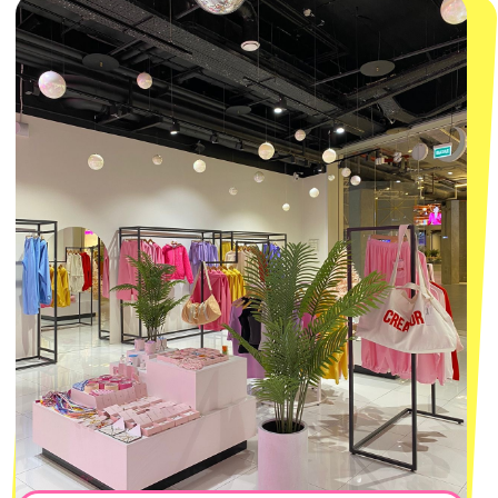
персональных данных
и
Согласием на рассылку электронных
сообщений
@MACROCOSM_STORE
300
'
000+ подписчиков
MACROCOSM
14'000+ подписчиков в нашем Telegram-
канале
О КОМПАНИИ
ПОКУПАТЕЛЯМ
Каталог
Доставка и оплата
Новости
Обмен и возврат
Наши проекты
Size guide
Наши путешествия
Оплата долями
Реквизиты
Вакансии
Магазины
КОНТАКТЫ
macrocosm_store@mail.ru
8 800 550-06-92
WhatsApp