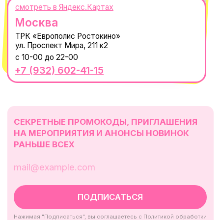
Telegram
Политика обработки персональных
данных
Пользовательское соглашение
Оферта
ИП Проворный Алексей Алексеевич
ИНН 667114098580
ОГРНИП 320665800076581
© 2021-2025 Macrocosm ®