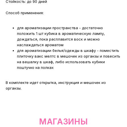
Стойкость: до 90 дней
Способ применения:
для ароматизации пространства - достаточно
положить 1 шт кубика в ароматическую лампу,
дождаться, пока расплавится воск и можно
наслаждаться ароматом
для ароматизации белья/одежды в шкафу - поместить
плиточку вакс мелтс в мешочек из органзы и повесить
на вешалку в шкаф, либо использовать кубики
поштучно на полках
В комплекте идет открытка, инструкция и мешочек из
органзы.
смотреть в Яндекс. Картах
Екатеринбург
Сакко и Ванцетти, 99
с 10-00 до 21-00