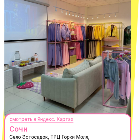
Москва
ТРК «Европолис Ростокино»
ул. Проспект Мира, 211 к2
с 10-00 до 22-00
+7 (932) 602-41-15
СЕКРЕТНЫЕ ПРОМОКОДЫ, ПРИГЛАШЕНИЯ
НА МЕРОПРИЯТИЯ И АНОНСЫ НОВИНОК
РАНЬШЕ ВСЕХ
ПОДПИСАТЬСЯ
Нажимая "Подписаться", вы соглашаетесь с
Политикой обработки
персональных данных
и
Согласием на рассылку электронных
сообщений
@MACROCOSM_STORE
300
'
000+ подписчиков
MACROCOSM