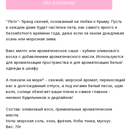
Нет в наличии
"Лето"- бренд свечей, основанный на любви к Крыму. Пусть
в каждом доме будет частичка лета, как самого яркого и
беззаботного времени года, даже если за окном дождливая
осень или морозная зима.
Вакс мелтс или ароматическое саше - кубики оливкового
воска с добавлением ароматического масла. Используются
для ароматизации пространства и для ароматизации белья/
одежды в шкафу.
А поехали на море? - свежий, морской аромат, переносящий
вас в долгожданный отпуск, а под ногами белый песок, шум
волн, солнце обжигает ваши плечи и самое главное -
никаких будильников и дедлайнов!
МАГАЗИНЫ
Состав: оливковый воск, премиальные ароматические
масла.
Потрогать, примерить,
Ноты: морская соль, озон, фрезия, бобы тонка, мускус.
ВЛЮБИТЬСЯ И КУПИТЬ
Вес: 70г
наш бренд вы можете по адресу