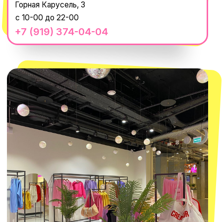
14'000+ подписчиков в нашем Telegram-
канале
О КОМПАНИИ
ПОКУПАТЕЛЯМ
Каталог
Доставка и оплата
Новости
Обмен и возврат
Наши проекты
Size guide
Наши путешествия
Оплата долями
Реквизиты
Вакансии
Магазины
КОНТАКТЫ
macrocosm_store@mail.ru
8 800 550-06-92
WhatsApp
Telegram
Политика обработки персональных
данных
Пользовательское соглашение
Оферта
ИП Проворный Алексей Алексеевич
ИНН 667114098580
ОГРНИП 320665800076581