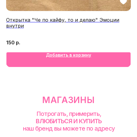
Открытка "Че по кайфу, то и делаю" Эмоции
Че
внутри
Би
17
150
р.
смотреть в Яндекс. Картах
Добавить в корзину
Екатеринбург
Сакко и Ванцетти, 99
с 10-00 до 21-00
+7 (922) 030-63-11