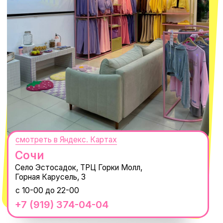
ПОДПИСАТЬСЯ
Нажимая "Подписаться", вы соглашаетесь с
Политикой обработки
персональных данных
и
Согласием на рассылку электронных
сообщений
@MACROCOSM_STORE
300
'
000+ подписчиков
MACROCOSM
14'000+ подписчиков в нашем Telegram-
канале
О КОМПАНИИ
ПОКУПАТЕЛЯМ
Каталог
Доставка и оплата
Новости
Обмен и возврат
Наши проекты
Size guide
Наши путешествия
Оплата долями
Реквизиты
Вакансии
Магазины