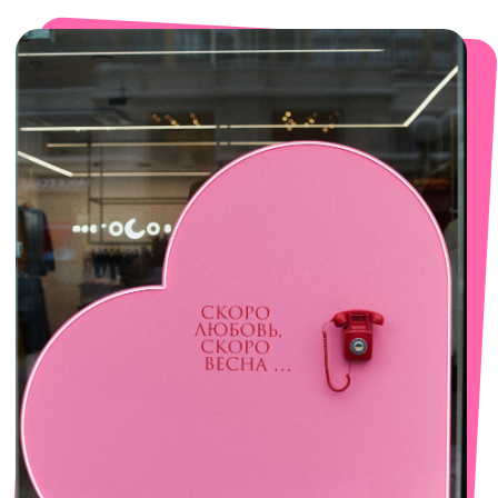
смотреть в Яндекс. Картах
Сочи
Село Эстосадок, ТРЦ Горки Молл,
Горная Карусель, 3
с 10-00 до 22-00
+7 (919) 374-04-04