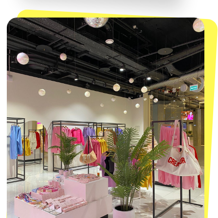
КОНТАКТЫ
macrocosm_store@mail.ru
8 800 550-06-92
WhatsApp
Telegram
Политика обработки персональных
данных
Пользовательское соглашение
Оферта
ИП Проворный Алексей Алексеевич
ИНН 667114098580
ОГРНИП 320665800076581
© 2021-2025 Macrocosm ®