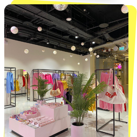
КОНТАКТЫ
macrocosm_store@mail.ru
8 800 550-06-92
WhatsApp
Telegram
Политика обработки персональных
данных
Пользовательское соглашение
Оферта
ИП Проворный Алексей Алексеевич
ИНН 667114098580
ОГРНИП 320665800076581
© 2021-2025 Macrocosm ®