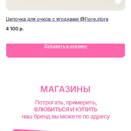
Цепочка для очков с ягодками @Fiore.store
Ст
M
4 100
р.
2
Добавить в корзину
смотреть в Яндекс. Картах
Екатеринбург
Сакко и Ванцетти, 99
с 10-00 до 21-00
+7 (922) 030-63-11