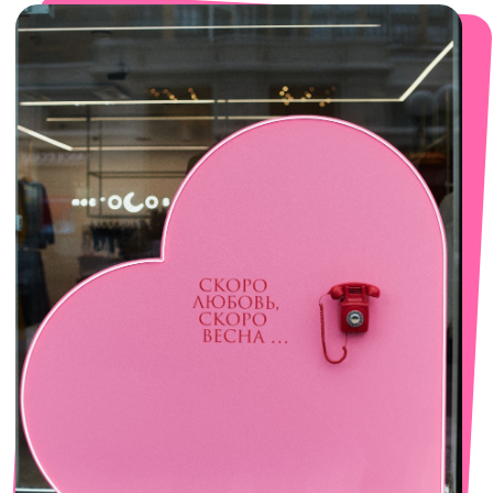
смотреть в Яндекс. Картах
Сочи
Село Эстосадок, ТРЦ Горки Молл,
Горная Карусель, 3
с 10-00 до 22-00
+7 (919) 374-04-04