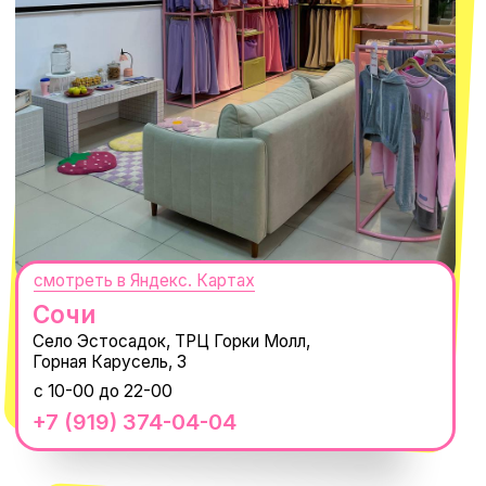
ПОДПИСАТЬСЯ
Нажимая "Подписаться", вы соглашаетесь с
Политикой обработки
персональных данных
и
Согласием на рассылку электронных
сообщений
@MACROCOSM_STORE
300
'
000+ подписчиков
MACROCOSM
14'000+ подписчиков в нашем Telegram-
канале
О КОМПАНИИ
ПОКУПАТЕЛЯМ
Каталог
Доставка и оплата
Новости
Обмен и возврат
Наши проекты
Size guide
Наши путешествия
Оплата долями
Реквизиты
Вакансии
Магазины