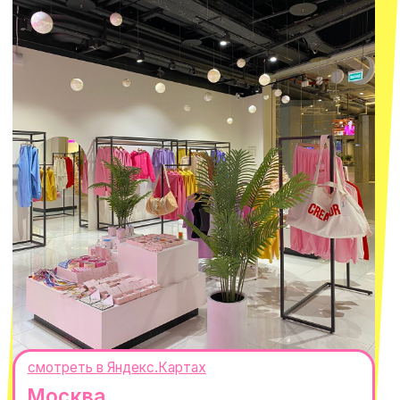
8 800 550-06-92
WhatsApp
Telegram
Политика обработки персональных
данных
Пользовательское соглашение
Оферта
ИП Проворный Алексей Алексеевич
ИНН 667114098580
ОГРНИП 320665800076581
© 2021-2025 Macrocosm ®