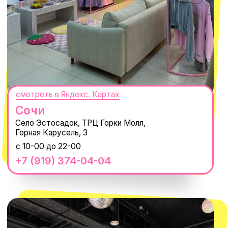
Нажимая "Подписаться", вы соглашаетесь с
Политикой обработки
персональных данных
и
Согласием на рассылку электронных
сообщений
@MACROCOSM_STORE
300
'
000+ подписчиков
MACROCOSM
14'000+ подписчиков в нашем Telegram-
канале
О КОМПАНИИ
ПОКУПАТЕЛЯМ
Каталог
Доставка и оплата
Новости
Обмен и возврат
Наши проекты
Size guide
Наши путешествия
Оплата долями
Реквизиты
Вакансии
Магазины
КОНТАКТЫ
macrocosm_store@mail.ru