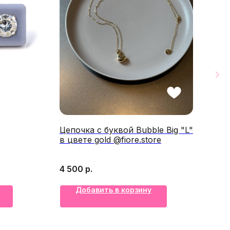
Цепочка с буквой Bubble Big "L"
Мин
в цвете gold @fiore.store
you
vera
4 500
р.
1 0
Добавить в корзину