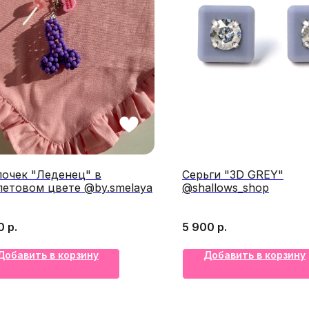
лочек "Леденец" в
Серьги "3D GREY"
летовом цвете @by.smelaya
@shallows_shop
0
р.
5 900
р.
Добавить в корзину
Добавить в корзину