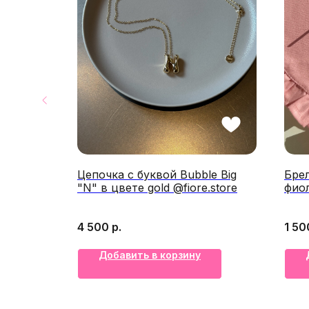
" золото
Цепочка с буквой Bubble Big
Бре
"N" в цвете gold @fiore.store
фио
4 500
р.
1 50
Добавить в корзину