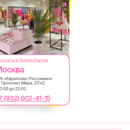
отреть в Яндекс.Картах
осква
ОКОДЫ, ПРИГЛАШЕНИЯ НА
АНОНСЫ НОВИНОК РАНЬШЕ ВСЕХ
К «Европолис Ростокино»
. Проспект Мира, 211 к2
ПОДПИСАТЬСЯ
10-00 до 22-00
7 (932) 602-41-15
лашаетесь с
Политикой обработки персональных
ку электронных сообщений
RE
MACROCOSM
14'000+ подписчиков в
в
нашем Telegram-канале