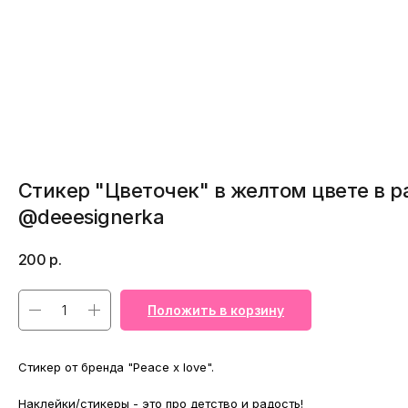
Стикер "Цветочек" в желтом цвете в 
@deeesignerka
200
р.
Положить в корзину
Стикер от бренда "Peace x love".
Наклейки/стикеры - это про детство и радость!