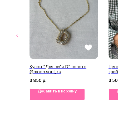
раф"
Кулон "Для себя D" золото
Цепо
@moon.soul_ru
гриб
3 850
р.
3 5
Добавить в корзину