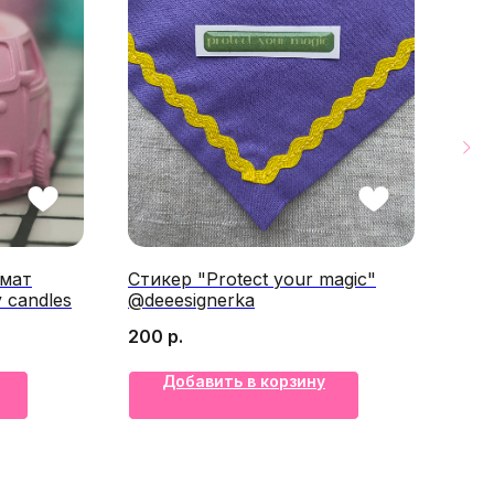
омат
Стикер "Protect your magic"
Кар
 candles
@deeesignerka
off
Lov
200
р.
2 0
Добавить в корзину