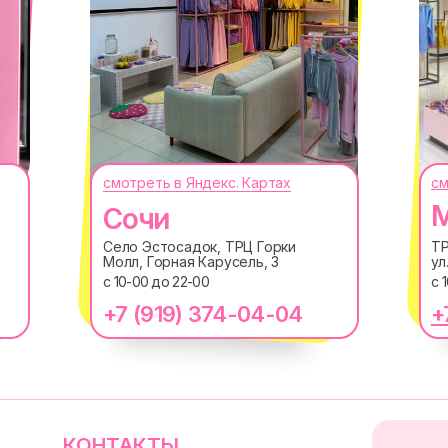
смотреть в Яндекс. Картах
см
КОНТАКТЫ
М
Сочи
СЕКРЕТНЫЕ ПРОМ
МЕРОПРИЯТИЯ И 
macrocosm_store@mail.ru
Село Эстосадок, ТРЦ Горки
ТР
Молл, Горная Карусель, 3
ул
8 800 550-06-92
с 10-00 до 22-00
с 
WhatsApp
Telegram
+7 (919) 374-04-04
+
Нажимая "Подписаться", вы сог
данных
и
Согласием на рассыл
@MACROCOSM_STO
300
'
000+ подписчико
Политика обработки персональных