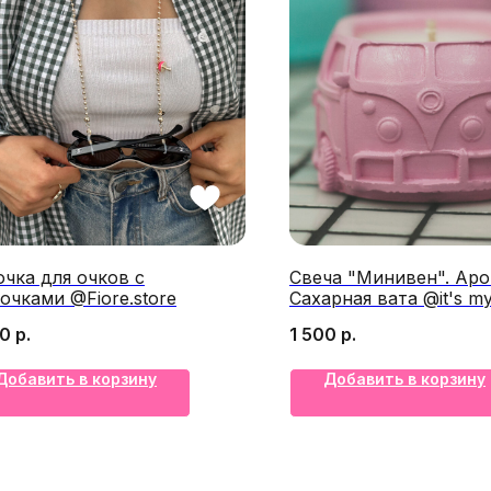
чка для очков с
Свеча "Минивен". Ар
очками @Fiore.store
Сахарная вата @it's my
00
р.
1 500
р.
Добавить в корзину
Добавить в корзину