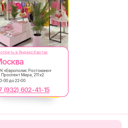
отреть в Яндекс.Картах
осква
ОКОДЫ, ПРИГЛАШЕНИЯ НА
АНОНСЫ НОВИНОК РАНЬШЕ ВСЕХ
К «Европолис Ростокино»
. Проспект Мира, 211 к2
10-00 до 22-00
ПОДПИСАТЬСЯ
7 (932) 602-41-15
лашаетесь с
Политикой обработки персональных
ку электронных сообщений
RE
MACROCOSM
14'000+ подписчиков в
в
нашем Telegram-канале