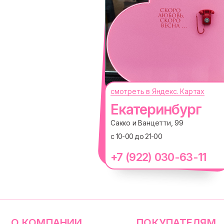
смотреть в Яндекс. Картах
О КОМПАНИИ
ПОКУПАТЕЛЯМ
Екатеринбург
Каталог
Доставка и оплата
Сакко и Ванцетти, 99
Новости
Обмен и возврат
с 10-00 до 21-00
Наши проекты
Size guide
Наши путешествия
Оплата долями
+7 (922) 030-63-11
Вакансии
Реквизиты
Магазины
ИП Проворный Алексей Алексеевич