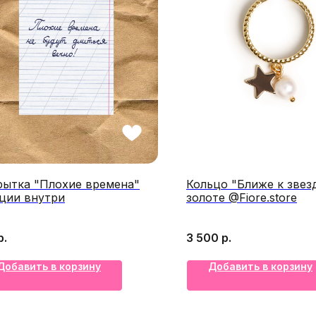
рытка "Плохие времена"
Кольцо "Ближе к звез
ции внутри
золоте @Fiore.store
р.
3 500
р.
Добавить в корзину
Добавить в корзину