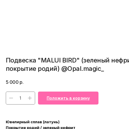
Подвеска "MALUI BIRD" (зеленый нефр
покрытие родий) @Opal.magic_
5 000
р.
Положить в корзину
Ювелирный сплав (латунь)
Покрытие родий / зеленый нефрит