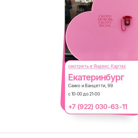
смотреть в Яндекс. Картах
О КОМПАНИИ
ПОКУПАТЕЛЯМ
Екатеринбург
Каталог
Доставка и оплата
Сакко и Ванцетти, 99
Новости
Обмен и возврат
с 10-00 до 21-00
Наши проекты
Size guide
Наши путешествия
Оплата долями
+7 (922) 030-63-11
Вакансии
Реквизиты
Магазины