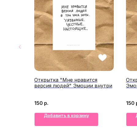
oul_ru
Открытка "Мне нравится
Отк
версия людей" Эмоции внутри
Эмо
150
р.
150
Добавить в корзину