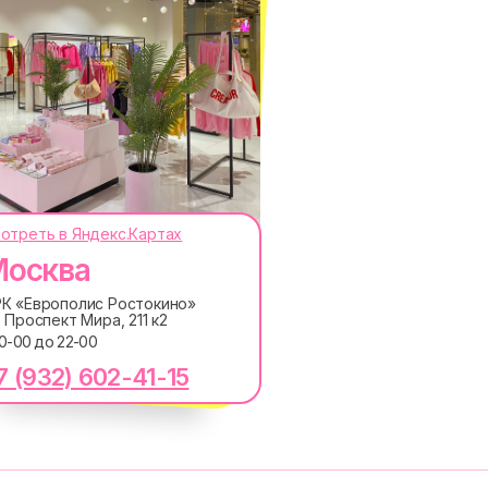
отреть в Яндекс.Картах
осква
ОКОДЫ, ПРИГЛАШЕНИЯ НА
АНОНСЫ НОВИНОК РАНЬШЕ ВСЕХ
К «Европолис Ростокино»
. Проспект Мира, 211 к2
ПОДПИСАТЬСЯ
10-00 до 22-00
7 (932) 602-41-15
лашаетесь с
Политикой обработки персональных
ку электронных сообщений
RE
MACROCOSM
14'000+ подписчиков в
в