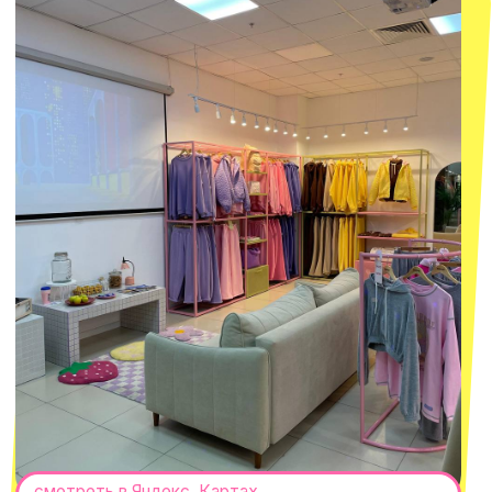
смотреть в Яндекс.Картах
Москва
ТРК «Европолис Ростокино»
ул. Проспект Мира, 211 к2
с 10-00 до 22-00
+7 (932) 602-41-15
СЕКРЕТНЫЕ ПРОМОКОДЫ, ПРИГЛАШЕНИЯ
НА МЕРОПРИЯТИЯ И АНОНСЫ НОВИНОК
РАНЬШЕ ВСЕХ
ПОДПИСАТЬСЯ
Нажимая "Подписаться", вы соглашаетесь с
Политикой обработки
персональных данных
и
Согласием на рассылку электронных
сообщений
@MACROCOSM_STORE
300
'
000+ подписчиков