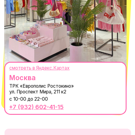
ИП Проворный Алексей Алексеевич
ИНН 667114098580
ОГРНИП 320665800076581
© 2021-2025 Macrocosm ®