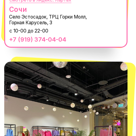
MACROCOSM
14'000+ подписчиков в нашем Telegram-
канале
О КОМПАНИИ
ПОКУПАТЕЛЯМ
Каталог
Доставка и оплата
Новости
Обмен и возврат
Наши проекты
Size guide
Наши путешествия
Оплата долями
Реквизиты
Вакансии
Магазины
КОНТАКТЫ
macrocosm_store@mail.ru
8 800 550-06-92
WhatsApp
Telegram
Политика обработки персональных
данных
Пользовательское соглашение
Оферта