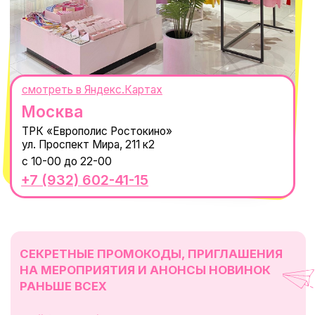
Политика обработки персональных
данных
Пользовательское соглашение
Оферта
ИП Проворный Алексей Алексеевич
ИНН 667114098580
ОГРНИП 320665800076581
© 2021-2025 Macrocosm ®