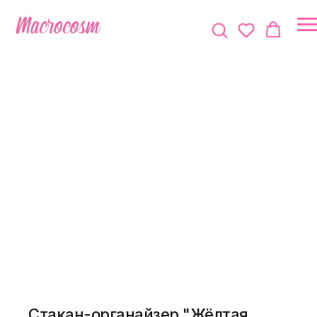
Стакан-органайзер "Жёлтая