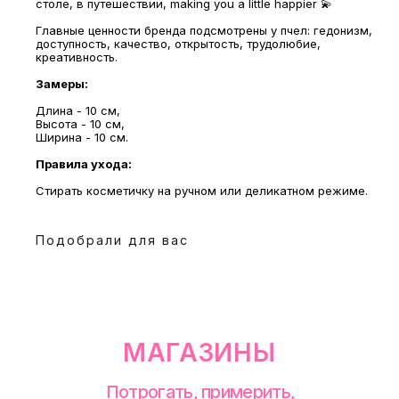
столе, в путешествии, making you a little happier 💫
МАГАЗИНЫ
Главные ценности бренда подсмотрены у пчел: гедонизм,
доступность, качество, открытость, трудолюбие,
Потрогать, примерить,
креативность.
ВЛЮБИТЬСЯ И КУПИТЬ
наш бренд вы можете по адресу
Замеры:
Длина - 10 см,
Высота - 10 см,
Ширина - 10 см.
Правила ухода:
Стирать косметичку на ручном или деликатном режиме.
Подобрали для вас