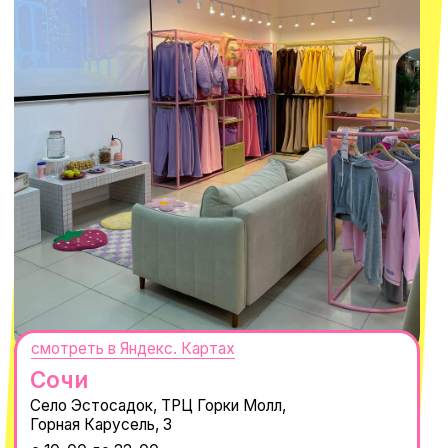
смотреть в Яндекс.Картах
Москва
ТРК «Европолис Ростокино»
ул. Проспект Мира, 211 к2
с 10-00 до 22-00
+7 (932) 602-41-15
СЕКРЕТНЫЕ ПРОМОКОДЫ, ПРИГЛАШЕНИЯ
НА МЕРОПРИЯТИЯ И АНОНСЫ НОВИНОК
РАНЬШЕ ВСЕХ
ПОДПИСАТЬСЯ
Нажимая "Подписаться", вы соглашаетесь с
Политикой обработки
персональных данных
и
Согласием на рассылку электронных
сообщений