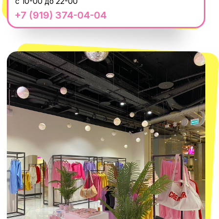
@MACROCOSM_STORE
300
'
000+ подписчиков
MACROCOSM
14'000+ подписчиков в нашем Telegram-
канале
О КОМПАНИИ
ПОКУПАТЕЛЯМ
Каталог
Доставка и оплата
Новости
Обмен и возврат
Наши проекты
Size guide
Наши путешествия
Оплата долями
Реквизиты
Вакансии
Магазины
КОНТАКТЫ
macrocosm_store@mail.ru
8 800 550-06-92
WhatsApp
Telegram