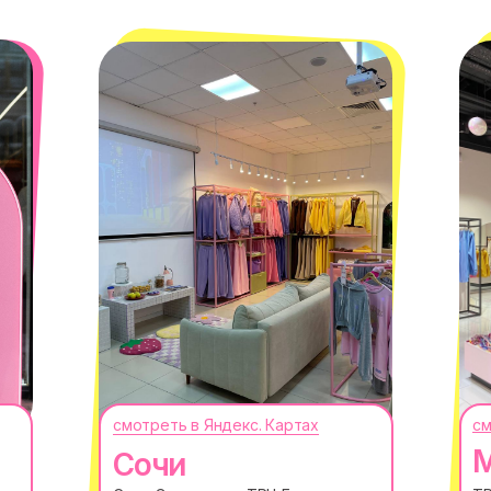
смотреть в Яндекс. Картах
см
М
Сочи