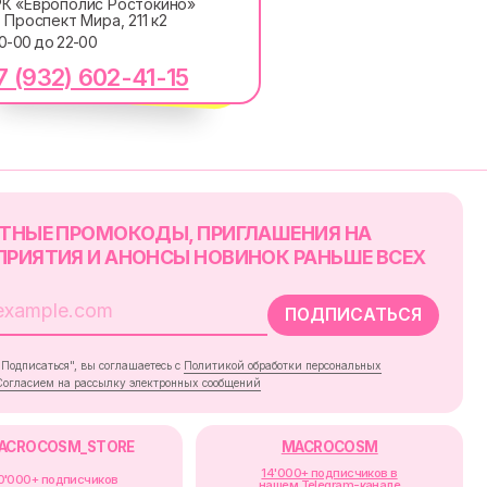
К «Европолис Ростокино»
. Проспект Мира, 211 к2
10-00 до 22-00
ОКОДЫ, ПРИГЛАШЕНИЯ НА
АНОНСЫ НОВИНОК РАНЬШЕ ВСЕХ
7 (932) 602-41-15
ПОДПИСАТЬСЯ
лашаетесь с
Политикой обработки персональных
ку электронных сообщений
RE
MACROCOSM
14'000+ подписчиков в
в
нашем Telegram-канале