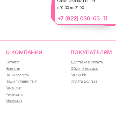
Сакко и Ванцетти, 99
с 10-00 до 21-00
О КОМПАНИИ
ПОКУПАТЕЛЯМ
+7 (922) 030-63-11
Каталог
Доставка и оплата
Новости
Обмен и возврат
Наши проекты
Size guide
Наши путешествия
Оплата долями
Вакансии
Реквизиты
Магазины
ИП Проворный Алексей Алексеевич
ИНН 667114098580
ОГРНИП 320665800076581
© 2021-2025 Macrocosm
®