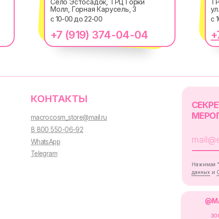
Село Эстосадок, ТРЦ Горки
ТР
Молл, Горная Карусель, 3
ул
КОНТАКТЫ
с 10-00 до 22-00
с 
СЕКРЕТНЫЕ ПРОМ
МЕРОПРИЯТИЯ И 
+7 (919) 374-04-04
+
macrocosm_store@mail.ru
8 800 550-06-92
WhatsApp
Telegram
Нажимая "Подписаться", вы сог
данных
и
Согласием на рассыл
@MACROCOSM_STO
300
'
000+ подписчико
Политика обработки персональных
данных
Пользовательское
соглашение
Оферта