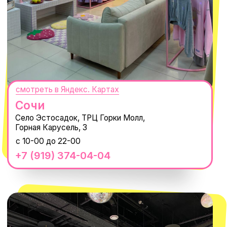
Нажимая "Подписаться", вы соглашаетесь с
Политикой обработки
персональных данных
и
Согласием на рассылку электронных
сообщений
@MACROCOSM_STORE
300
'
000+ подписчиков
MACROCOSM
14'000+ подписчиков в нашем Telegram-
канале
О КОМПАНИИ
ПОКУПАТЕЛЯМ
Каталог
Доставка и оплата
Новости
Обмен и возврат
Наши проекты
Size guide
Наши путешествия
Оплата долями
Реквизиты
Вакансии
Магазины
КОНТАКТЫ
macrocosm_store@mail.ru