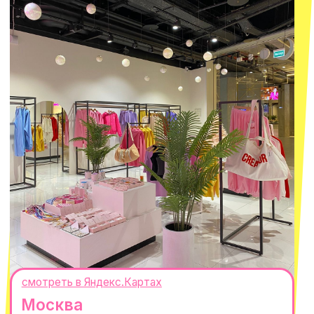
8 800 550-06-92
WhatsApp
Telegram
Политика обработки персональных
данных
Пользовательское соглашение
Оферта
ИП Проворный Алексей Алексеевич
ИНН 667114098580
ОГРНИП 320665800076581
© 2021-2025 Macrocosm ®