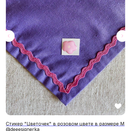
МАГАЗИНЫ
Потрогать, примерить,
ВЛЮБИТЬСЯ И КУПИТЬ
наш бренд вы можете по адресу
Стикер "Цветочек" в розовом цвете в размере M
Ко
@deeesignerka
се