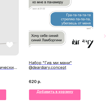
Набор "Гив ми мани"
Кос
ический
@deardiary.concept
фио
@na
_
620
р.
2 9
Добавить в корзину