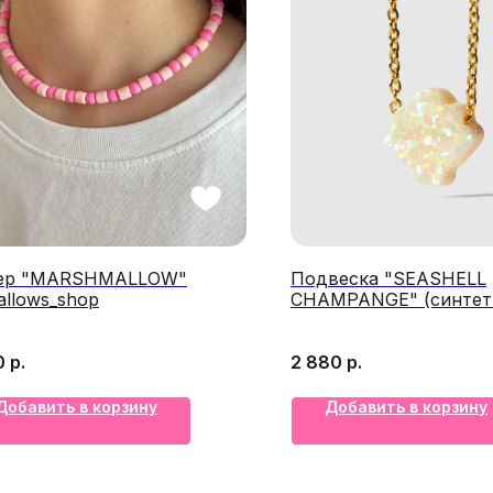
ер "MARSHMALLOW"
Подвеска "SEASHELL
llows_shop
CHAMPANGE" (синтет
опал/латунь покрытие
позолота) @Opal.magic
0
р.
2 880
р.
Добавить в корзину
Добавить в корзину