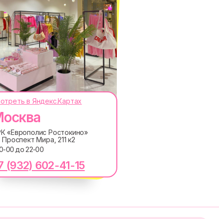
отреть в Яндекс.Картах
осква
ОКОДЫ, ПРИГЛАШЕНИЯ НА
АНОНСЫ НОВИНОК РАНЬШЕ ВСЕХ
К «Европолис Ростокино»
. Проспект Мира, 211 к2
ПОДПИСАТЬСЯ
10-00 до 22-00
7 (932) 602-41-15
лашаетесь с
Политикой обработки персональных
ку электронных сообщений
RE
MACROCOSM
14'000+ подписчиков в
в
нашем Telegram-канале