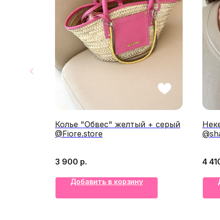
сивые
Колье "Обвес" желтый + серый
Нек
@Fiore.store
@sha
3 900
р.
4 41
Добавить в корзину