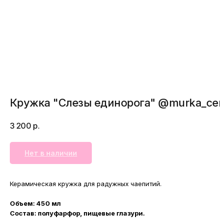
Кружка "Слезы единорога" @murka_ce
3 200
р.
Нет в наличии
Керамическая кружка для радужных чаепитий.
Объем: 450 мл
Состав: полуфарфор, пищевые глазури.