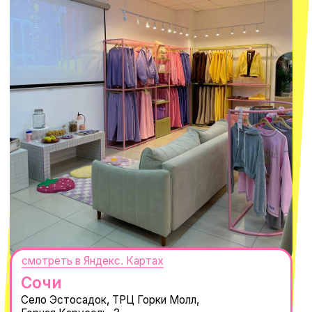
ПОДПИСАТЬСЯ
Нажимая "Подписаться", вы соглашаетесь с
Политикой обработки
персональных данных
и
Согласием на рассылку электронных
сообщений
@MACROCOSM_STORE
300
'
000+ подписчиков
MACROCOSM
14'000+ подписчиков в нашем Telegram-
канале
О КОМПАНИИ
ПОКУПАТЕЛЯМ
Каталог
Доставка и оплата
Новости
Обмен и возврат
Наши проекты
Size guide
Наши путешествия
Оплата долями
Реквизиты
Вакансии
Магазины
КОНТАКТЫ
macrocosm_store@mail.ru