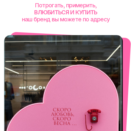
смотреть в Яндекс. Картах
Сочи
Село Эстосадок, ТРЦ Горки Молл,
Горная Карусель, 3
с 10-00 до 22-00
+7 (919) 374-04-04