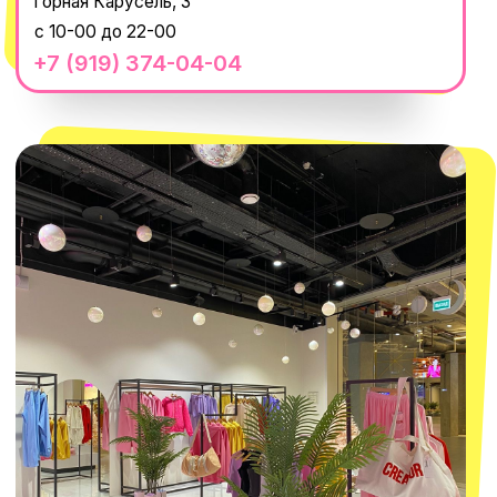
8 800 550-06-92
WhatsApp
Telegram
Политика обработки персональных
данных
Пользовательское соглашение
Оферта
ИП Проворный Алексей Алексеевич
ИНН 667114098580
ОГРНИП 320665800076581
© 2021-2025 Macrocosm ®