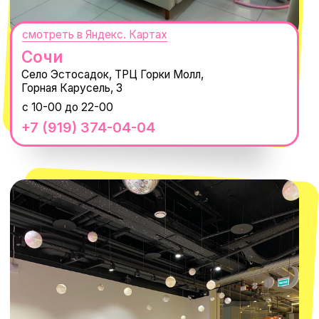
300
'
000+ подписчиков
MACROCOSM
14'000+ подписчиков в нашем Telegram-
канале
О КОМПАНИИ
ПОКУПАТЕЛЯМ
Каталог
Доставка и оплата
Новости
Обмен и возврат
Наши проекты
Size guide
Наши путешествия
Оплата долями
Реквизиты
Вакансии
Магазины
КОНТАКТЫ
macrocosm_store@mail.ru
8 800 550-06-92
WhatsApp
Telegram
Политика обработки персональных
данных
Пользовательское соглашение