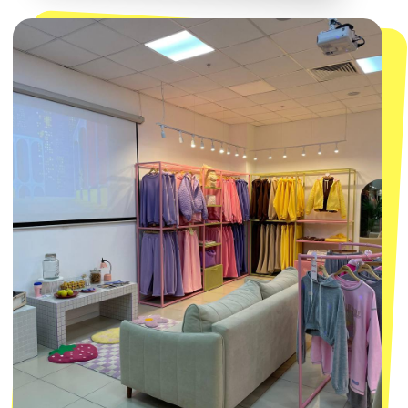
смотреть в Яндекс.Картах
Москва
ТРК «Европолис Ростокино»
ул. Проспект Мира, 211 к2
с 10-00 до 22-00
+7 (932) 602-41-15
СЕКРЕТНЫЕ ПРОМОКОДЫ, ПРИГЛАШЕНИЯ
НА МЕРОПРИЯТИЯ И АНОНСЫ НОВИНОК
РАНЬШЕ ВСЕХ
ПОДПИСАТЬСЯ
Нажимая "Подписаться", вы соглашаетесь с
Политикой обработки
персональных данных
и
Согласием на рассылку электронных
сообщений
@MACROCOSM_STORE