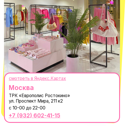
Оферта
ИП Проворный Алексей Алексеевич
ИНН 667114098580
ОГРНИП 320665800076581
© 2021-2025 Macrocosm ®