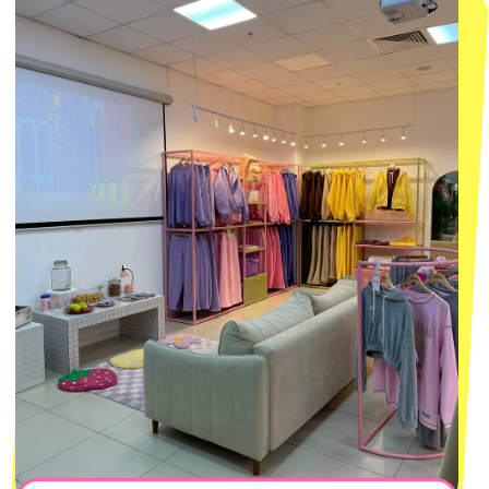
смотреть в Яндекс.Картах
Москва
ТРК «Европолис Ростокино»
ул. Проспект Мира, 211 к2
с 10-00 до 22-00
+7 (932) 602-41-15
СЕКРЕТНЫЕ ПРОМОКОДЫ, ПРИГЛАШЕНИЯ
НА МЕРОПРИЯТИЯ И АНОНСЫ НОВИНОК
РАНЬШЕ ВСЕХ
ПОДПИСАТЬСЯ
Нажимая "Подписаться", вы соглашаетесь с
Политикой обработки
персональных данных
и
Согласием на рассылку электронных
сообщений
@MACROCOSM_STORE
300
'
000+ подписчиков