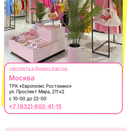
ИП Проворный Алексей Алексеевич
ИНН 667114098580
ОГРНИП 320665800076581
© 2021-2025 Macrocosm ®