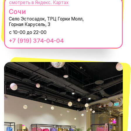
MACROCOSM
14'000+ подписчиков в нашем Telegram-
канале
О КОМПАНИИ
ПОКУПАТЕЛЯМ
Каталог
Доставка и оплата
Новости
Обмен и возврат
Наши проекты
Size guide
Наши путешествия
Оплата долями
Реквизиты
Вакансии
Магазины
КОНТАКТЫ
macrocosm_store@mail.ru
8 800 550-06-92
WhatsApp
Telegram
Политика обработки персональных
данных
Пользовательское соглашение
Оферта