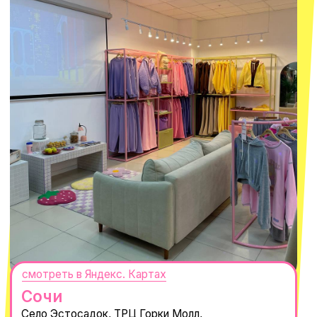
СЕКРЕТНЫЕ ПРОМОКОДЫ, ПРИГЛАШЕНИЯ
НА МЕРОПРИЯТИЯ И АНОНСЫ НОВИНОК
РАНЬШЕ ВСЕХ
ПОДПИСАТЬСЯ
Нажимая "Подписаться", вы соглашаетесь с
Политикой обработки
персональных данных
и
Согласием на рассылку электронных
сообщений
@MACROCOSM_STORE
300
'
000+ подписчиков
MACROCOSM
14'000+ подписчиков в нашем Telegram-
канале
О КОМПАНИИ
ПОКУПАТЕЛЯМ
Каталог
Доставка и оплата
Новости
Обмен и возврат
Наши проекты
Size guide