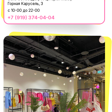
Наши путешествия
Оплата долями
Реквизиты
Вакансии
Магазины
КОНТАКТЫ
macrocosm_store@mail.ru
8 800 550-06-92
WhatsApp
Telegram
Политика обработки персональных
данных
Пользовательское соглашение
Оферта
ИП Проворный Алексей Алексеевич
ИНН 667114098580
ОГРНИП 320665800076581
© 2021-2025 Macrocosm ®