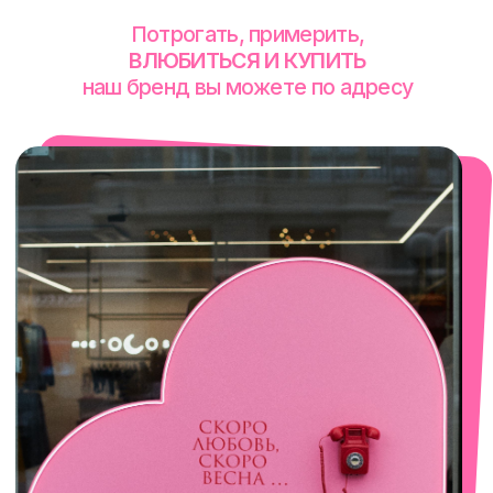
смотреть в Яндекс. Картах
Сочи
Село Эстосадок, ТРЦ Горки Молл,
Горная Карусель, 3
с 10-00 до 22-00
+7 (919) 374-04-04