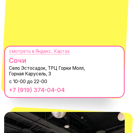
ТРК «Европолис Ростокино»
ул. Проспект Мира, 211 к2
с 10-00 до 22-00
+7 (932) 602-41-15
СЕКРЕТНЫЕ ПРОМОКОДЫ, ПРИГЛАШЕНИЯ
НА МЕРОПРИЯТИЯ И АНОНСЫ НОВИНОК
РАНЬШЕ ВСЕХ
ПОДПИСАТЬСЯ
Нажимая "Подписаться", вы соглашаетесь с
Политикой обработки
персональных данных
и
Согласием на рассылку электронных
сообщений
@MACROCOSM_STORE
300
'
000+ подписчиков
MACROCOSM
14'000+ подписчиков в нашем Telegram-
канале