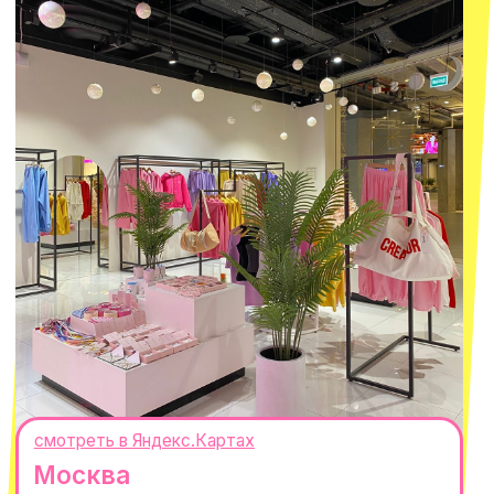
О КОМПАНИИ
ПОКУПАТЕЛЯМ
Каталог
Доставка и оплата
Новости
Обмен и возврат
Наши проекты
Size guide
Наши путешествия
Оплата долями
Реквизиты
Вакансии
Магазины
КОНТАКТЫ
macrocosm_store@mail.ru
8 800 550-06-92
WhatsApp
Telegram
Политика обработки персональных
данных
Пользовательское соглашение
Оферта
ИП Проворный Алексей Алексеевич
ИНН 667114098580
ОГРНИП 320665800076581
© 2021-2025 Macrocosm ®