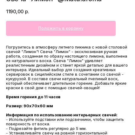
1190,00
р.
Положить в корзину
Погрузитесь в атмосферу летнего пикника с новой столовой
свечой "Лимон"! Свеча "Лимон" - эксклюзивная ручная
работа, созданная по образу настоящего лимона, выполнена
из натурального воска. Свеча "Лимон" удивляет
реалистичным дизайном и станет яркой деталью для вашего
интерьера. Идеальный выбор для создания креативных
сервировок в сицилийском стиле в сочетании со свечой -
кукурузой. В составе свечи натуральный пчелиный воск,
который обеспечивает длительное горение. Добавьте яркие
краски в свой дом с помощью свечей-овощей!
Время горения до 11 часов
МАГАЗИНЫ
Размер: 90х70х60 мм
Потрогать, примерить,
Информация по использованию интерьерных свечей
:
- Используйте подставки или подсвечники, чтобы защитить
ВЛЮБИТЬСЯ И КУПИТЬ
поверхность от воска.
наш бренд вы можете по адресу
- Подрезайте фитиль регулярно до 5 мм.
- Устанавливайте свечу на ровной горизонтальной