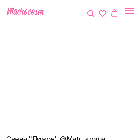
Свеча "Лимон" @Matu.aroma