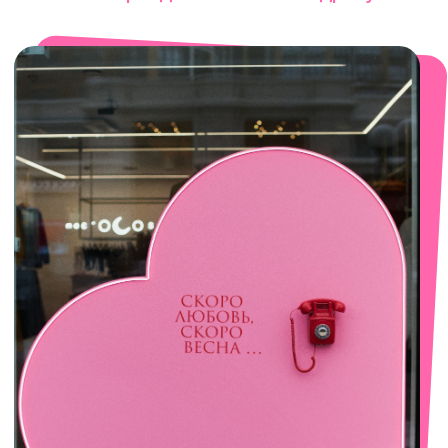
смотреть в Яндекс. Картах
Сочи
Село Эстосадок, ТРЦ Горки Молл,
Горная Карусель, 3
с 10-00 до 22-00
+7 (919) 374-04-04