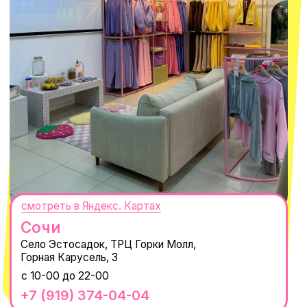
ПОДПИСАТЬСЯ
Нажимая "Подписаться", вы соглашаетесь с
Политикой обработки
персональных данных
и
Согласием на рассылку электронных
сообщений
@MACROCOSM_STORE
300
'
000+ подписчиков
MACROCOSM
14'000+ подписчиков в нашем Telegram-
канале
О КОМПАНИИ
ПОКУПАТЕЛЯМ
Каталог
Доставка и оплата
Новости
Обмен и возврат
Наши проекты
Size guide
Наши путешествия
Оплата долями
Реквизиты
Вакансии