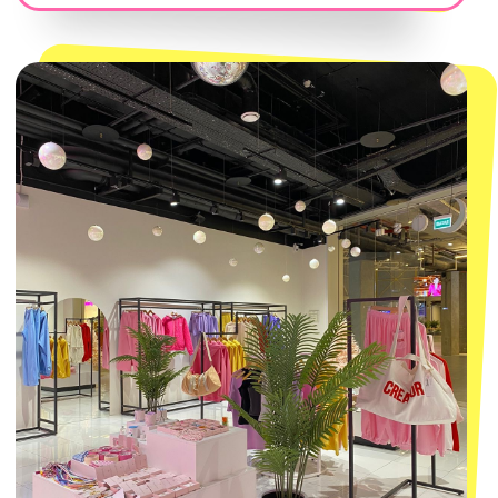
Магазины
КОНТАКТЫ
macrocosm_store@mail.ru
8 800 550-06-92
WhatsApp
Telegram
Политика обработки персональных
данных
Пользовательское соглашение
Оферта
ИП Проворный Алексей Алексеевич
ИНН 667114098580
ОГРНИП 320665800076581
© 2021-2025 Macrocosm ®