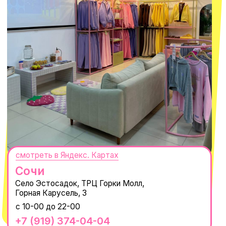
РАНЬШЕ ВСЕХ
ПОДПИСАТЬСЯ
Нажимая "Подписаться", вы соглашаетесь с
Политикой обработки
персональных данных
и
Согласием на рассылку электронных
сообщений
@MACROCOSM_STORE
300
'
000+ подписчиков
MACROCOSM
14'000+ подписчиков в нашем Telegram-
канале
О КОМПАНИИ
ПОКУПАТЕЛЯМ
Каталог
Доставка и оплата
Новости
Обмен и возврат
Наши проекты
Size guide
Наши путешествия
Оплата долями
Реквизиты
Вакансии