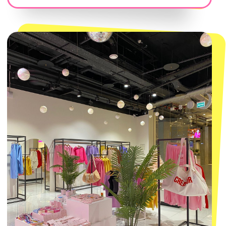
Магазины
КОНТАКТЫ
macrocosm_store@mail.ru
8 800 550-06-92
WhatsApp
Telegram
Политика обработки персональных
данных
Пользовательское соглашение
Оферта
ИП Проворный Алексей Алексеевич
ИНН 667114098580
ОГРНИП 320665800076581
© 2021-2025 Macrocosm ®