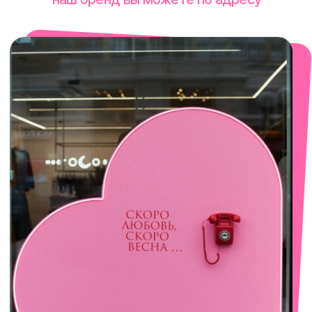
смотреть в Яндекс. Картах
Сочи
Село Эстосадок, ТРЦ Горки Молл,
Горная Карусель, 3
с 10-00 до 22-00
+7 (919) 374-04-04