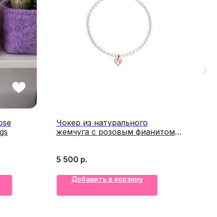
ose
Чокер из натурального
Цеп
gs
жемчуга с розовым фианитом
"Bub
@Fiore.store
5 500
р.
4 1
Добавить в корзину