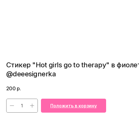
Стикер "Hot girls go to therapy" в фиол
@deeesignerka
200
р.
Положить в корзину