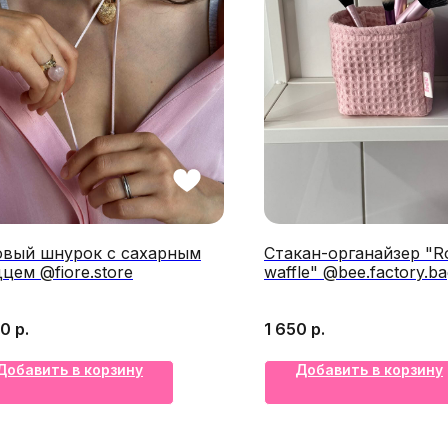
овый шнурок с сахарным
Стакан-органайзер "R
цем @fiore.store
waffle" @bee.factory.ba
00
р.
1 650
р.
Добавить в корзину
Добавить в корзину