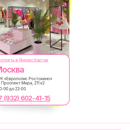
отреть в Яндекс.Картах
осква
ОКОДЫ, ПРИГЛАШЕНИЯ НА
АНОНСЫ НОВИНОК РАНЬШЕ ВСЕХ
К «Европолис Ростокино»
. Проспект Мира, 211 к2
ПОДПИСАТЬСЯ
10-00 до 22-00
7 (932) 602-41-15
лашаетесь с
Политикой обработки персональных
ку электронных сообщений
RE
MACROCOSM
14'000+ подписчиков в
в
нашем Telegram-канале