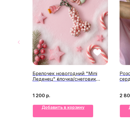
ежно-
Брелочек новогодний "Mini
Роз
laya
Леденец" ёлочка/снеговик
серд
розовый @by.smelaya
1 200
р.
2 8
Добавить в корзину