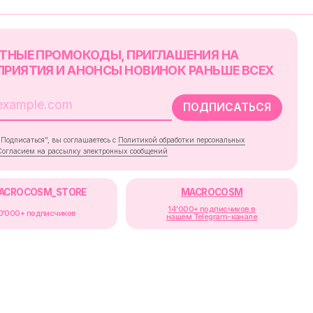
RE
MACROCOSM
14'000+ подписчиков в
в
нашем Telegram-канале