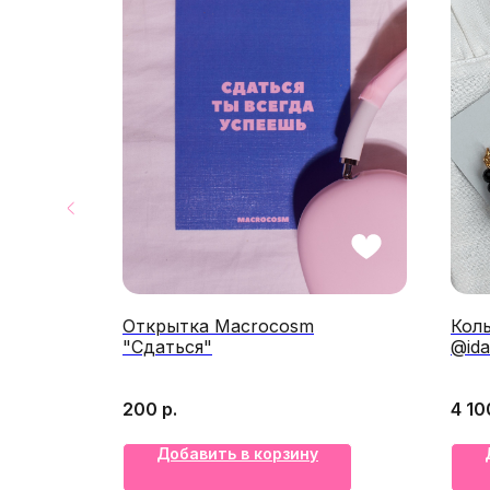
 (Деним)
Открытка Macrocosm
Кол
"Сдаться"
@ida
200
р.
4 10
Добавить в корзину