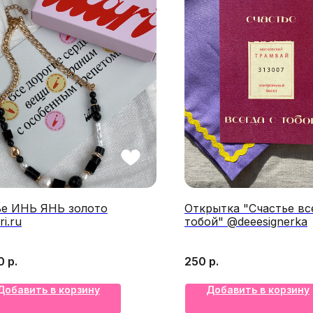
ье ИНЬ ЯНЬ золото
Открытка "Счастье вс
ri.ru
тобой" @deeesignerka
0
р.
250
р.
Добавить в корзину
Добавить в корзину