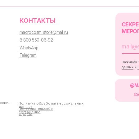
@MACROCOSM_STO
300
'
000+ подписчико
Политика обработки персональных
данных
Пользовательское
соглашение
Оферта