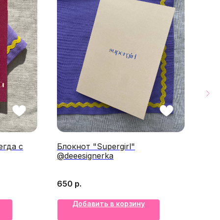
егда с
Блокнот "Supergirl"
Отк
@deeesignerka
@de
650
р.
200
Добавить в корзину