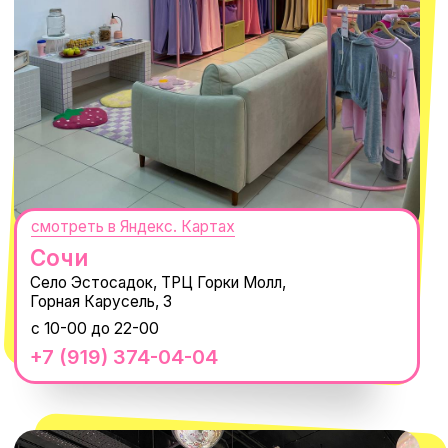
ПОДПИСАТЬСЯ
Нажимая "Подписаться", вы соглашаетесь с
Политикой обработки
персональных данных
и
Согласием на рассылку электронных
сообщений
@MACROCOSM_STORE
300
'
000+ подписчиков
MACROCOSM
14'000+ подписчиков в нашем Telegram-
канале
О КОМПАНИИ
ПОКУПАТЕЛЯМ
Каталог
Доставка и оплата
Новости
Обмен и возврат
Наши проекты
Size guide
Наши путешествия
Оплата долями
Реквизиты
Вакансии
Магазины
КОНТАКТЫ