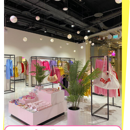
macrocosm_store@mail.ru
8 800 550-06-92
WhatsApp
Telegram
Политика обработки персональных
данных
Пользовательское соглашение
Оферта
ИП Проворный Алексей Алексеевич
ИНН 667114098580
ОГРНИП 320665800076581
© 2021-2025 Macrocosm ®