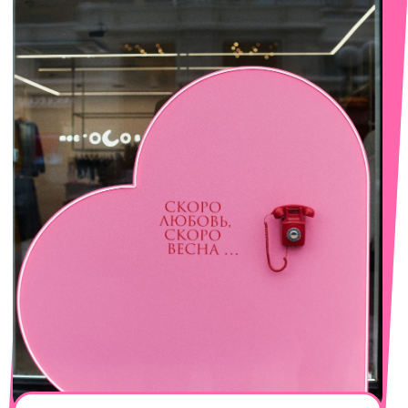
смотреть в Яндекс. Картах
Сочи
Село Эстосадок, ТРЦ Горки Молл,
Горная Карусель, 3
с 10-00 до 22-00
+7 (919) 374-04-04