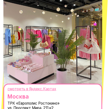
О КОМПАНИИ
ПОКУПАТЕЛЯМ
Каталог
Доставка и оплата
Новости
Обмен и возврат
Наши проекты
Size guide
Наши путешествия
Оплата долями
Реквизиты
Вакансии
Магазины
КОНТАКТЫ
macrocosm_store@mail.ru
8 800 550-06-92
WhatsApp
Telegram
Политика обработки персональных
данных
Пользовательское соглашение
Оферта
ИП Проворный Алексей Алексеевич
ИНН 667114098580
ОГРНИП 320665800076581
© 2021-2025 Macrocosm ®