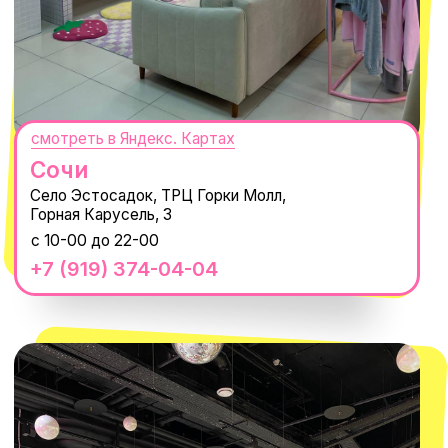
с 10-00 до 22-00
+7 (932) 602-41-15
СЕКРЕТНЫЕ ПРОМОКОДЫ, ПРИГЛАШЕНИЯ
НА МЕРОПРИЯТИЯ И АНОНСЫ НОВИНОК
РАНЬШЕ ВСЕХ
ПОДПИСАТЬСЯ
Нажимая "Подписаться", вы соглашаетесь с
Политикой обработки
персональных данных
и
Согласием на рассылку электронных
сообщений
@MACROCOSM_STORE
300
'
000+ подписчиков
MACROCOSM
14'000+ подписчиков в нашем Telegram-
канале