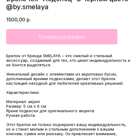
@by.smelaya
1500,00
р.
Положить в корзину
Брелок от бренда SMELAYA – это смелый и стильный
аксессуар, созданный для тех, кто ценит индивидуальность и
не боится выделяться.
Уникальный дизайн с элементами из акриловых бусин,
дополненный яркими подвесками, делает этот брелок
настоящей находкой для любителей креативных решений.
Характеристики:
МАГАЗИНЫ
Материал: акрил
Размер: 5 см x 6 см
Потрогать, примерить,
Яркие подвески для оригинального акцента
ВЛЮБИТЬСЯ И КУПИТЬ
Ручная работа
наш бренд вы можете по адресу
Этот брелок не только подчеркнет вашу индивидуальность,
но и станет милым и стильным дополнением к вашим
ключам, сумке или рюкзаку. Он привлекает внимание,