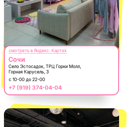
Нажимая "Подписаться", вы соглашаетесь с
Политикой обработки
персональных данных
и
Согласием на рассылку электронных
сообщений
@MACROCOSM_STORE
300
'
000+ подписчиков
MACROCOSM
14'000+ подписчиков в нашем Telegram-
канале
О КОМПАНИИ
ПОКУПАТЕЛЯМ
Каталог
Доставка и оплата
Новости
Обмен и возврат
Наши проекты
Size guide
Наши путешествия
Оплата долями
Реквизиты
Вакансии
Магазины
КОНТАКТЫ
macrocosm_store@mail.ru