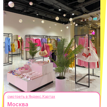
8 800 550-06-92
WhatsApp
Telegram
Политика обработки персональных
данных
Пользовательское соглашение
Оферта
ИП Проворный Алексей Алексеевич
ИНН 667114098580
ОГРНИП 320665800076581
© 2021-2025 Macrocosm ®