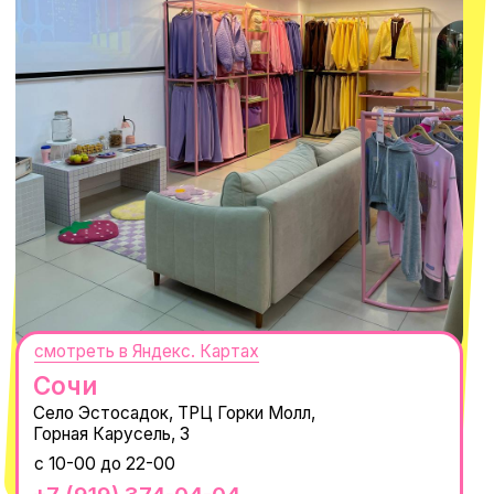
РАНЬШЕ ВСЕХ
ПОДПИСАТЬСЯ
Нажимая "Подписаться", вы соглашаетесь с
Политикой обработки
персональных данных
и
Согласием на рассылку электронных
сообщений
@MACROCOSM_STORE
300
'
000+ подписчиков
MACROCOSM
14'000+ подписчиков в нашем Telegram-
канале
О КОМПАНИИ
ПОКУПАТЕЛЯМ
Каталог
Доставка и оплата
Новости
Обмен и возврат
Наши проекты
Size guide
Наши путешествия
Оплата долями
Реквизиты
Вакансии