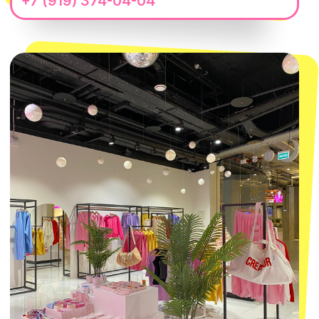
Магазины
КОНТАКТЫ
macrocosm_store@mail.ru
8 800 550-06-92
WhatsApp
Telegram
Политика обработки персональных
данных
Пользовательское соглашение
Оферта
ИП Проворный Алексей Алексеевич
ИНН 667114098580
ОГРНИП 320665800076581
© 2021-2025 Macrocosm ®