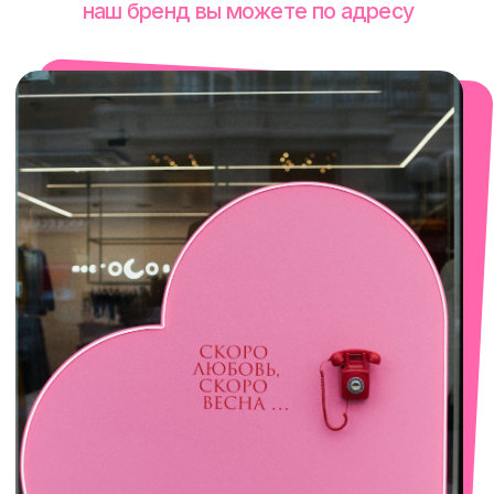
смотреть в Яндекс. Картах
Сочи
Село Эстосадок, ТРЦ Горки Молл,
Горная Карусель, 3
с 10-00 до 22-00
+7 (919) 374-04-04