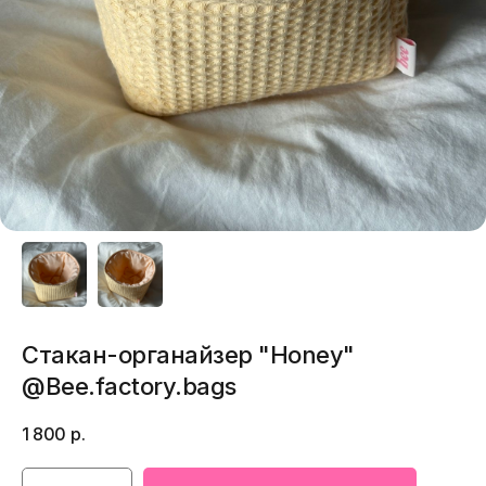
Стакан-органайзер "Honey"
@Bee.factory.bags
1 800
р.