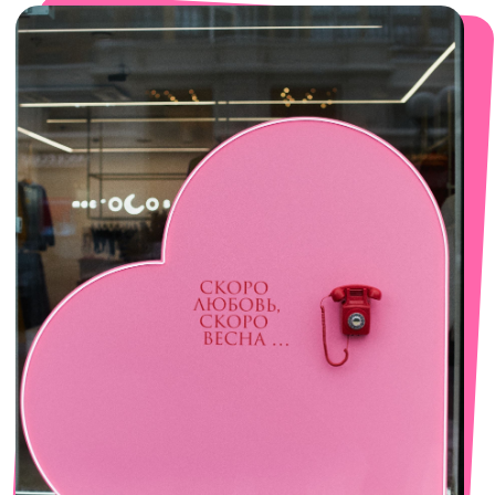
смотреть в Яндекс. Картах
Сочи
Село Эстосадок, ТРЦ Горки Молл,
Горная Карусель, 3
с 10-00 до 22-00
+7 (919) 374-04-04