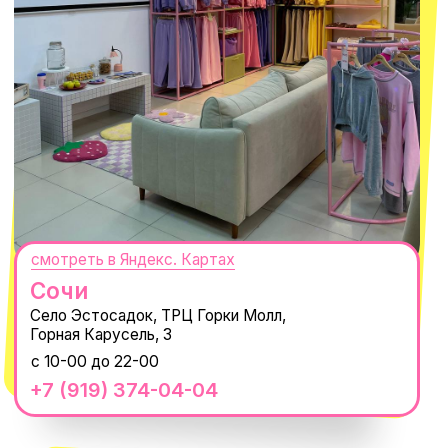
ПОДПИСАТЬСЯ
Нажимая "Подписаться", вы соглашаетесь с
Политикой обработки
персональных данных
и
Согласием на рассылку электронных
сообщений
@MACROCOSM_STORE
300
'
000+ подписчиков
MACROCOSM
14'000+ подписчиков в нашем Telegram-
канале
О КОМПАНИИ
ПОКУПАТЕЛЯМ
Каталог
Доставка и оплата
Новости
Обмен и возврат
Наши проекты
Size guide
Наши путешествия
Оплата долями
Реквизиты
Вакансии
Магазины