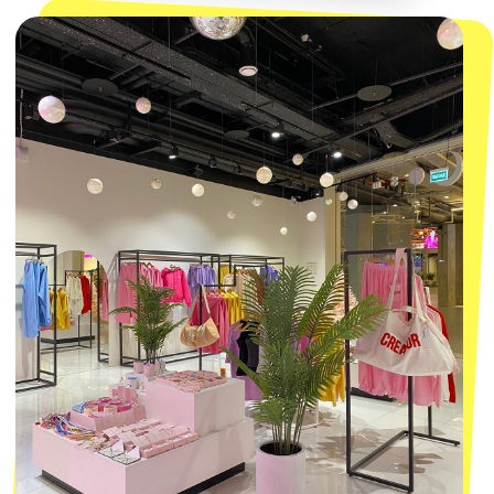
КОНТАКТЫ
macrocosm_store@mail.ru
8 800 550-06-92
WhatsApp
Telegram
Политика обработки персональных
данных
Пользовательское соглашение
Оферта
ИП Проворный Алексей Алексеевич
ИНН 667114098580
ОГРНИП 320665800076581
© 2021-2025 Macrocosm ®