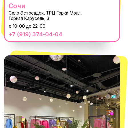
MACROCOSM
14'000+ подписчиков в нашем Telegram-
канале
О КОМПАНИИ
ПОКУПАТЕЛЯМ
Каталог
Доставка и оплата
Новости
Обмен и возврат
Наши проекты
Size guide
Наши путешествия
Оплата долями
Реквизиты
Вакансии
Магазины
КОНТАКТЫ
macrocosm_store@mail.ru
8 800 550-06-92
WhatsApp
Telegram
Политика обработки персональных
данных
Пользовательское соглашение
Оферта
ИП Проворный Алексей Алексеевич