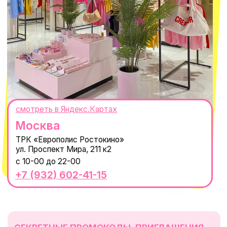
ИНН 667114098580
ОГРНИП 320665800076581
© 2021-2025 Macrocosm ®