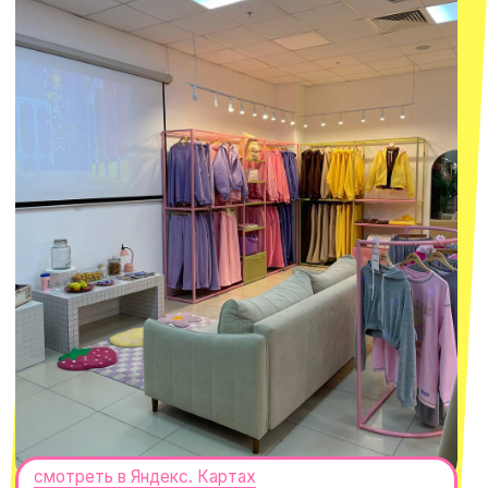
смотреть в Яндекс.Картах
Москва
ТРК «Европолис Ростокино»
ул. Проспект Мира, 211 к2
с 10-00 до 22-00
+7 (932) 602-41-15
СЕКРЕТНЫЕ ПРОМОКОДЫ, ПРИГЛАШЕНИЯ
НА МЕРОПРИЯТИЯ И АНОНСЫ НОВИНОК
РАНЬШЕ ВСЕХ
ПОДПИСАТЬСЯ
Нажимая "Подписаться", вы соглашаетесь с
Политикой обработки
персональных данных
и
Согласием на рассылку электронных
сообщений
@MACROCOSM_STORE
300
'
000+ подписчиков