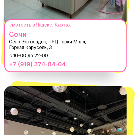
О КОМПАНИИ
ПОКУПАТЕЛЯМ
Каталог
Доставка и оплата
Новости
Обмен и возврат
Наши проекты
Size guide
Наши путешествия
Оплата долями
Реквизиты
Вакансии
Магазины
КОНТАКТЫ
macrocosm_store@mail.ru
8 800 550-06-92
WhatsApp
Telegram
Политика обработки персональных
данных
Пользовательское соглашение
Оферта
ИП Проворный Алексей Алексеевич
ИНН 667114098580
ОГРНИП 320665800076581
© 2021-2025 Macrocosm ®