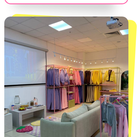
ТРК «Европолис Ростокино»
ул. Проспект Мира, 211 к2
с 10-00 до 22-00
+7 (932) 602-41-15
СЕКРЕТНЫЕ ПРОМОКОДЫ, ПРИГЛАШЕНИЯ
НА МЕРОПРИЯТИЯ И АНОНСЫ НОВИНОК
РАНЬШЕ ВСЕХ
ПОДПИСАТЬСЯ
Нажимая "Подписаться", вы соглашаетесь с
Политикой обработки
персональных данных
и
Согласием на рассылку электронных
сообщений
@MACROCOSM_STORE
300
'
000+ подписчиков
MACROCOSM
14'000+ подписчиков в нашем Telegram-
канале