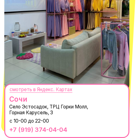
ПОДПИСАТЬСЯ
Нажимая "Подписаться", вы соглашаетесь с
Политикой обработки
персональных данных
и
Согласием на рассылку электронных
сообщений
@MACROCOSM_STORE
300
'
000+ подписчиков
MACROCOSM
14'000+ подписчиков в нашем Telegram-
канале
О КОМПАНИИ
ПОКУПАТЕЛЯМ
Каталог
Доставка и оплата
Новости
Обмен и возврат
Наши проекты
Size guide
Наши путешествия
Оплата долями
Реквизиты
Вакансии
Магазины