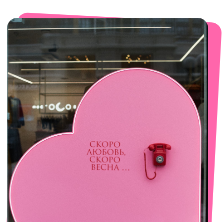
смотреть в Яндекс. Картах
Сочи
Село Эстосадок, ТРЦ Горки Молл,
Горная Карусель, 3
с 10-00 до 22-00
+7 (919) 374-04-04