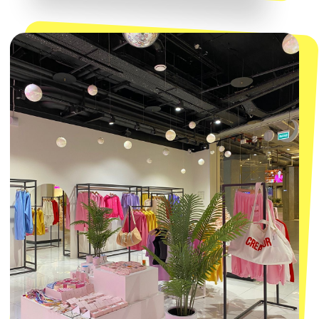
КОНТАКТЫ
macrocosm_store@mail.ru
8 800 550-06-92
WhatsApp
Telegram
Политика обработки персональных
данных
Пользовательское соглашение
Оферта
ИП Проворный Алексей Алексеевич
ИНН 667114098580
ОГРНИП 320665800076581
© 2021-2025 Macrocosm ®