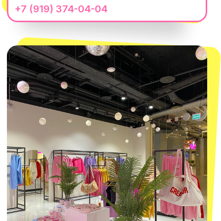
ПОДПИСАТЬСЯ
Нажимая "Подписаться", вы соглашаетесь с
Политикой обработки
персональных данных
и
Согласием на рассылку электронных
сообщений
@MACROCOSM_STORE
300
'
000+ подписчиков
MACROCOSM
14'000+ подписчиков в нашем Telegram-
канале
О КОМПАНИИ
ПОКУПАТЕЛЯМ
Каталог
Доставка и оплата
Новости
Обмен и возврат
Наши проекты
Size guide
Наши путешествия
Оплата долями
Реквизиты
Вакансии
Магазины