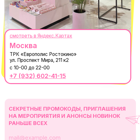
КОНТАКТЫ
macrocosm_store@mail.ru
8 800 550-06-92
WhatsApp
Telegram
Политика обработки персональных
данных
Пользовательское соглашение
Оферта
ИП Проворный Алексей Алексеевич
ИНН 667114098580
ОГРНИП 320665800076581
© 2021-2025 Macrocosm ®