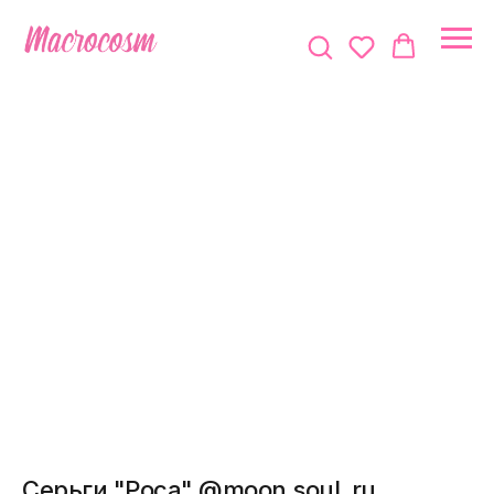
Серьги "Роса" @moon.soul_ru