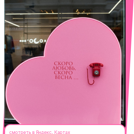
смотреть в Яндекс. Картах
Сочи
Село Эстосадок, ТРЦ Горки Молл,
Горная Карусель, 3
с 10-00 до 22-00
+7 (919) 374-04-04