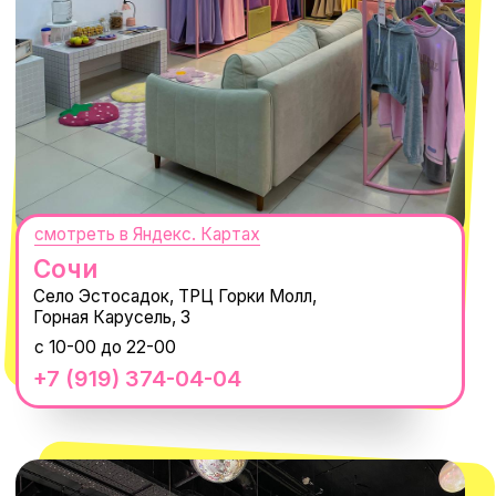
ПОДПИСАТЬСЯ
Нажимая "Подписаться", вы соглашаетесь с
Политикой обработки
персональных данных
и
Согласием на рассылку электронных
сообщений
@MACROCOSM_STORE
300
'
000+ подписчиков
MACROCOSM
14'000+ подписчиков в нашем Telegram-
канале
О КОМПАНИИ
ПОКУПАТЕЛЯМ
Каталог
Доставка и оплата
Новости
Обмен и возврат
Наши проекты
Size guide
Наши путешествия
Оплата долями
Реквизиты
Вакансии
Магазины
КОНТАКТЫ