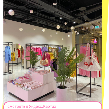
macrocosm_store@mail.ru
8 800 550-06-92
WhatsApp
Telegram
Политика обработки персональных
данных
Пользовательское соглашение
Оферта
ИП Проворный Алексей Алексеевич
ИНН 667114098580
ОГРНИП 320665800076581
© 2021-2025 Macrocosm ®