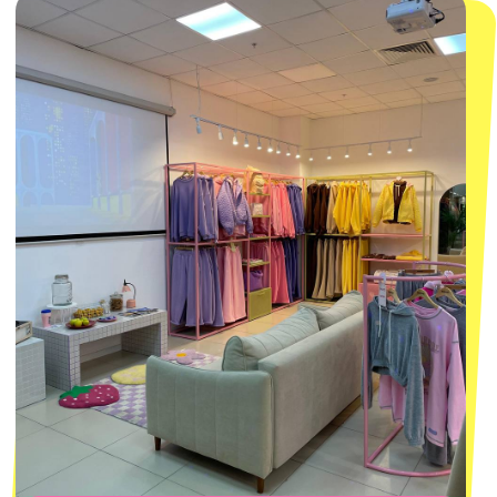
смотреть в Яндекс.Картах
Москва
ТРК «Европолис Ростокино»
ул. Проспект Мира, 211 к2
с 10-00 до 22-00
+7 (932) 602-41-15
СЕКРЕТНЫЕ ПРОМОКОДЫ, ПРИГЛАШЕНИЯ
НА МЕРОПРИЯТИЯ И АНОНСЫ НОВИНОК
РАНЬШЕ ВСЕХ
ПОДПИСАТЬСЯ
Нажимая "Подписаться", вы соглашаетесь с
Политикой обработки
персональных данных
и
Согласием на рассылку электронных
сообщений
@MACROCOSM_STORE
300
'
000+ подписчиков