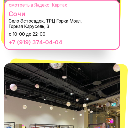
MACROCOSM
14'000+ подписчиков в нашем Telegram-
канале
О КОМПАНИИ
ПОКУПАТЕЛЯМ
Каталог
Доставка и оплата
Новости
Обмен и возврат
Наши проекты
Size guide
Наши путешествия
Оплата долями
Реквизиты
Вакансии
Магазины
КОНТАКТЫ
macrocosm_store@mail.ru
8 800 550-06-92
WhatsApp
Telegram
Политика обработки персональных
данных
Пользовательское соглашение
Оферта