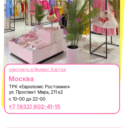
ИП Проворный Алексей Алексеевич
ИНН 667114098580
ОГРНИП 320665800076581
© 2021-2025 Macrocosm ®