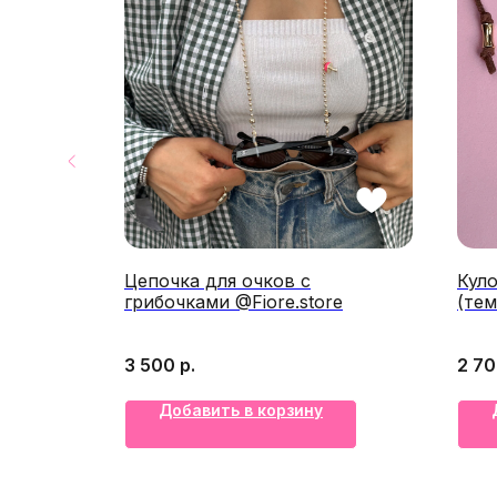
ire"
Цепочка для очков с
Кул
грибочками @Fiore.store
(тем
3 500
р.
2 7
Добавить в корзину