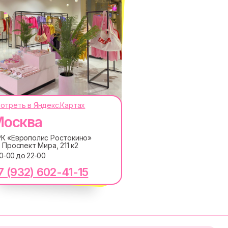
отреть в Яндекс.Картах
осква
ОКОДЫ, ПРИГЛАШЕНИЯ НА
АНОНСЫ НОВИНОК РАНЬШЕ ВСЕХ
К «Европолис Ростокино»
. Проспект Мира, 211 к2
ПОДПИСАТЬСЯ
10-00 до 22-00
7 (932) 602-41-15
лашаетесь с
Политикой обработки персональных
ку электронных сообщений
RE
MACROCOSM
14'000+ подписчиков в
в
нашем Telegram-канале