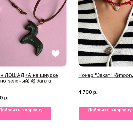
он ЛОШАДКА на шнурке
Чокер "Закат" @moon.
но-зеленый) @idari.ru
4 700
р.
00
р.
Добавить в корзину
Добавить в корзину