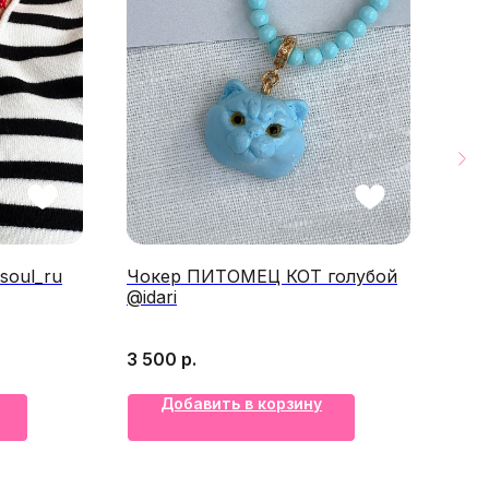
soul_ru
Чокер ПИТОМЕЦ КОТ голубой
Цеп
@idari
"Bub
3 500
р.
4 1
Добавить в корзину