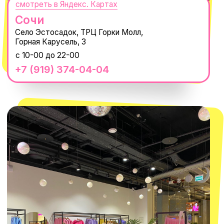
MACROCOSM
14'000+ подписчиков в нашем Telegram-
канале
О КОМПАНИИ
ПОКУПАТЕЛЯМ
Каталог
Доставка и оплата
Новости
Обмен и возврат
Наши проекты
Size guide
Наши путешествия
Оплата долями
Реквизиты
Вакансии
Магазины
КОНТАКТЫ
macrocosm_store@mail.ru
8 800 550-06-92
WhatsApp
Telegram
Политика обработки персональных
данных
Пользовательское соглашение
Оферта