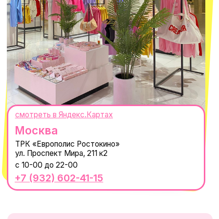
ИП Проворный Алексей Алексеевич
ИНН 667114098580
ОГРНИП 320665800076581
© 2021-2025 Macrocosm ®