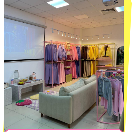
смотреть в Яндекс.Картах
Москва
ТРК «Европолис Ростокино»
ул. Проспект Мира, 211 к2
с 10-00 до 22-00
+7 (932) 602-41-15
СЕКРЕТНЫЕ ПРОМОКОДЫ, ПРИГЛАШЕНИЯ
НА МЕРОПРИЯТИЯ И АНОНСЫ НОВИНОК
РАНЬШЕ ВСЕХ
ПОДПИСАТЬСЯ
Нажимая "Подписаться", вы соглашаетесь с
Политикой обработки
персональных данных
и
Согласием на рассылку электронных
сообщений
@MACROCOSM_STORE
300
'
000+ подписчиков